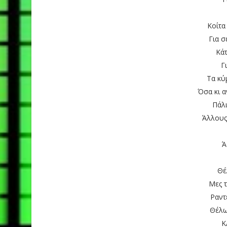
Κοίτα
Για σ
Κάτ
Γ
Τα κύ
Όσα κι α
Πάλ
Άλλους
Ά
Θέ
Μες 
Ραντ
Θέλω
Κ