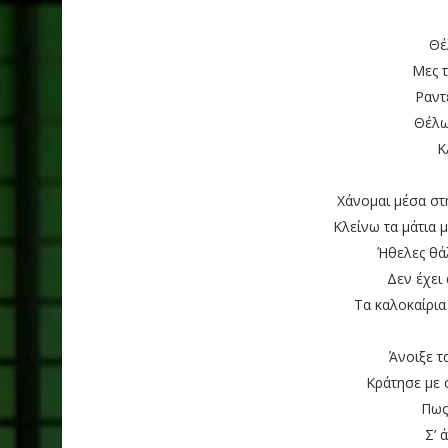
Θέ
Μες 
Ραντ
Θέλω
Κ
Χάνομαι μέσα στ
Κλείνω τα μάτια
Ήθελες θά
Δεν έχει
Τα καλοκαίρια
Άνοιξε τ
Κράτησε με 
Πως
Σ’ 