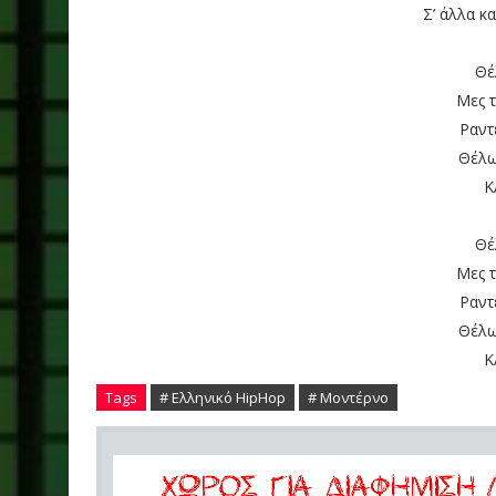
Σ’ άλλα κ
Θέ
Μες 
Ραντ
Θέλω
Κ
Θέ
Μες 
Ραντ
Θέλω
Κ
Tags
# Ελληνικό HipHop
# Μοντέρνο