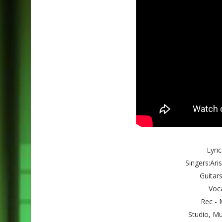
Lyri
Singers:Ari
Guitars
Voca
Rec - 
Studio, Mu