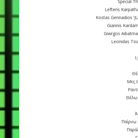
Special T
Lefteris Karpat
Kostas Gennadios 'J
Giannis Karda
Giwrgos Aibatma
Leonidas Tsi
L
Θέ
Μες 
Ραντ
Θέλω 
Ά
Παίρνω 
Παρά
Γ