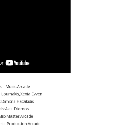
cs - Music:Arcade
s Loumakis,Xenia Evven
:Dimitris Hatzikidis
ls:Akis Diximos
Mix/Master:Arcade
sic Production:Arcade