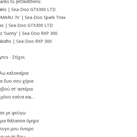
hanks to JetSkiAthens:
hakis | Sea-Doo GTX300 LTD
UMARU 7x' | Sea-Doo Spark Trixx
mis | Sea-Doo GTX300 LTD
z 'Sunny' | Sea-Doo RXP 300
abidhs | Sea-Doo RXP 300
yrics - Στίχοι:
λω καλοκαίρια
τα δυο σου χέρια
εβού στ’ αστέρια
μόνο εσένα και…
σε με φεύγω
μια θάλασσα όμηρο
λογο μου όνειρο
ια να σε βρω