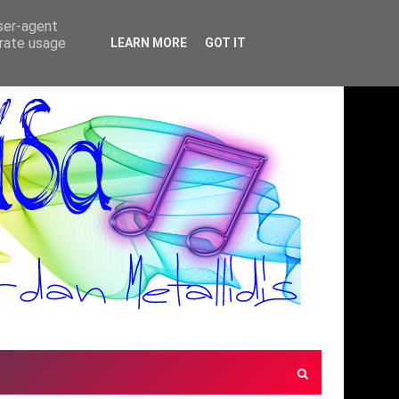
user-agent
erate usage
LEARN MORE
GOT IT
10/7/2026)
MARIANTHI - ΤΕΛΟΣ & ΑΡΧΗ
ΕΛΛΗΝΙΚΌ ΡΌΚ