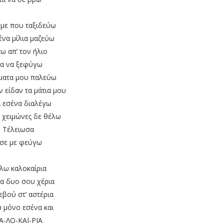
 με που ταξιδεύω
ένα μίλια μαζεύω
ω απ’ τον ήλιο
ια να ξεφύγω
ματα μου παλεύω
ν είδαν τα μάτια μου
ι εσένα διαλέγω
 χειμώνες δε θέλω
Τέλειωσα
σε με φεύγω
λω καλοκαίρια
τα δυο σου χέρια
εβού στ’ αστέρια
 μόνο εσένα και
Α-ΛΟ-ΚΑΙ-ΡΙΑ