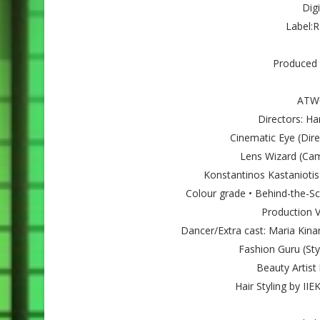
Digi
Label:
Produced
ATWU
Directors: H
Cinematic Eye (Dir
Lens Wizard (Cam
Konstantinos Kastaniotis 
Colour grade • Behind-the-Sc
Production V
Dancer/Extra cast: Maria Kina
Fashion Guru (Styl
Beauty Artist 
Hair Styling by II