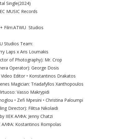
tal Single(2024)
REC MUSIC Records
 + Film:ATWU Studios
 Studios Team:
arry Laps x Aris Loumakis
ector of Photography): Mr. Crop
era Operator): George Dosis
Video Editor • Konstantinos Drakatos
enes Magician: Triadafyllos Xanthopoulos
irtuoso: Vasso Makrypidi
noglou • Zefi Mpesini • Christina Paloumpi
ing Director): Filitsa Nikolaidi
by IIEK ΑΛΦΑ: Jenny Chatzi
EK ΑΛΦΑ: Kostantinos Rompolas