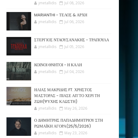
jmetallidis
Jul 08, 2026
MARIANTHI - ΤΕΛΟΣ & ΑΡΧΗ
jmetallidis
Jul 06, 2026
ΣΤΕΡΓΙΟΣ ΝΤΑΟΥΣΑΝΑΚΗΣ - ΤΡΑΠΟΥΛΑ
jmetallidis
Jul 05, 2026
ΚΟΙΝΟΙ ΘΝΗΤΟΙ - Η ΚΑΛΗ
jmetallidis
Jul 04, 2026
ΗΛΙΑΣ ΜΑΚΡΙΔΗΣ FT. ΧΡΗΣΤΟΣ
ΜΑΣΤΟΡΑΣ - ΠΙΑΣΕ ΑΠ΄ΤΟ ΧΕΡΙ ΤΗ
ΖΩΗ(ΨΥΧΗΣ ΚΛΩΣΤΗ)
jmetallidis
May 26, 2026
Ο ΔΗΜΗΤΡΗΣ ΠΑΠΑΔΗΜΗΤΡΙΟΥ ΣΤΗ
ΡΩΜΑΪΚΗ ΑΓΟΡΑ(25/5/2026)
jmetallidis
May 23, 2026