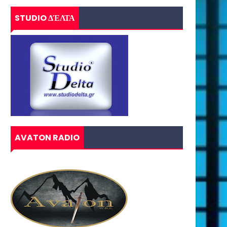
STUDIO ΔΈΛΤΑ
AVATON RADIO