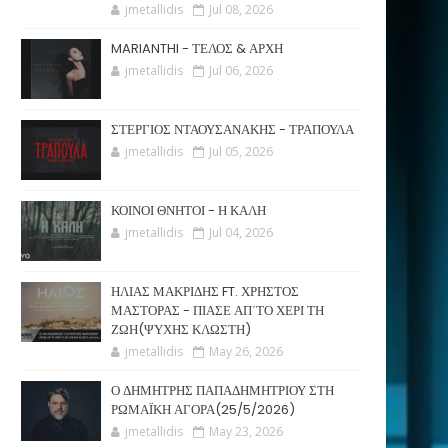
jmetallidis
Jul 08, 2026
MARIANTHI - ΤΕΛΟΣ & ΑΡΧΗ
jmetallidis
Jul 06, 2026
ΣΤΕΡΓΙΟΣ ΝΤΑΟΥΣΑΝΑΚΗΣ - ΤΡΑΠΟΥΛΑ
jmetallidis
Jul 05, 2026
ΚΟΙΝΟΙ ΘΝΗΤΟΙ - Η ΚΑΛΗ
jmetallidis
Jul 04, 2026
ΗΛΙΑΣ ΜΑΚΡΙΔΗΣ FT. ΧΡΗΣΤΟΣ
ΜΑΣΤΟΡΑΣ - ΠΙΑΣΕ ΑΠ΄ΤΟ ΧΕΡΙ ΤΗ
ΖΩΗ(ΨΥΧΗΣ ΚΛΩΣΤΗ)
jmetallidis
May 26, 2026
Ο ΔΗΜΗΤΡΗΣ ΠΑΠΑΔΗΜΗΤΡΙΟΥ ΣΤΗ
ΡΩΜΑΪΚΗ ΑΓΟΡΑ(25/5/2026)
jmetallidis
May 23, 2026