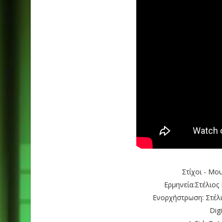
Στίχοι - Μο
Ερμηνεία:Στέλιος
Ενορχήστρωση: Στέλι
Digi