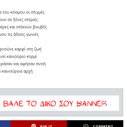
α του κόσμου οι στιγμές
υν σε ξένες στεριές
μέρες και στέκουν βουβές
ου τις άδειες γωνιές
ερνούνε καρφί στη ζωή
ει καινούριο κορμί
εράσαν και αφήσαν πνοή
α καινούργια αρχή
PIN IT
COMMENT