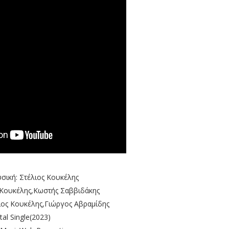
υσική: Στέλιος Κουκέλης
 Κουκέλης,Κωστής Σαββιδάκης
ος Κουκέλης,Γιώργος Αβραμίδης
tal Single(2023)