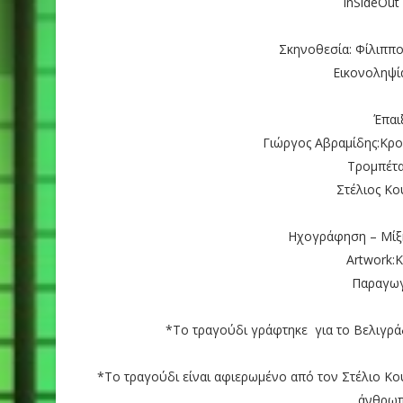
InSideOut
Σκηνοθεσία: Φίλιππο
Εικονοληψί
Έπαι
Γιώργος Αβραμίδης:Κρο
Τρομπέτα
Στέλιος Κο
Ηχογράφηση – Μίξη
Artwork:Κ
Παραγωγ
*Το τραγούδι γράφτηκε για το Βελιγρά
*Το τραγούδι είναι αφιερωμένο από τον Στέλιο Κο
άνθρωπ