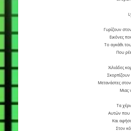
L
Γυρίζουν στο
Εικόνες πο
Το αγκάθι το
Που ρέ
Χιλιάδες κ
Σκορπίζουν 
Μετανάστες στον
Μιας 
Τα χέρ
Αυτών που 
Και αφήσα
Στον κό