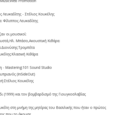
 MusicWeb Promotion
ς Λευκαδίτης - Στέλιος Κουκέλης
α: Φίλιππος Λευκαδίτης
ξαν οι μουσικοί:
υστά,Ηλ. Μπάσο,Ακουστική Κιθάρα:
:Διονύσης:Τρομπέτα
υκέλης:Κλασική Κιθάρα
 - Mastering:101 Sound Studio
υπριανός (InSideOut)
ή:Στέλιος Κουκέλης
δι (1999) και τον βομβαρδισμό της Γιουγκοσλαβίας
υκέλη στη μνήμη της μητέρας του Βασιλικής που ήταν ο πρώτος
ος που το άκουσε.