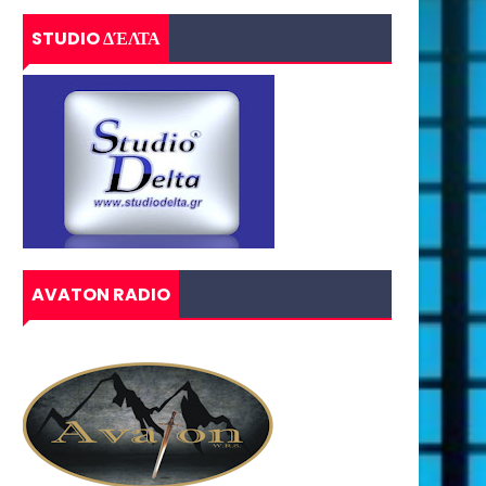
STUDIO ΔΈΛΤΑ
AVATON RADIO