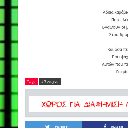
Άδεια καράβι
Που πλέο
Βγαίνουν οι 
Στου δρόμ
Και όσα π
Που ψάχν
Αυτών που π
Για μί
Tags
# Έντεχνο
TWEET
SHARE