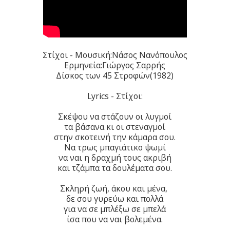
Στίχοι - Μουσική:Νάσος Νανόπουλος
Ερμηνεία:Γιώργος Σαρρής
Δίσκος των 45 Στροφών(1982)
Lyrics - Στίχοι:
Σκέψου να στάζουν οι λυγμοί
τα βάσανα κι οι στεναγμοί
στην σκοτεινή την κάμαρα σου.
Να τρως μπαγιάτικο ψωμί
να ναι η δραχμή τους ακριβή
και τζάμπα τα δουλέματα σου.
Σκληρή ζωή, άκου και μένα,
δε σου γυρεύω και πολλά
για να σε μπλέξω σε μπελά
ίσα που να ναι βολεμένα.