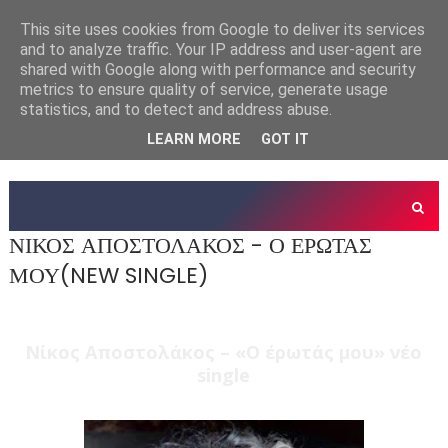
This site uses cookies from Google to deliver its services
and to analyze traffic. Your IP address and user-agent are
shared with Google along with performance and security
metrics to ensure quality of service, generate usage
statistics, and to detect and address abuse.
LEARN MORE
GOT IT
ΝΙΚΟΣ ΑΠΟΣΤΟΛΑΚΟΣ - Ο ΕΡΩΤΑΣ
ΜΟΥ(NEW SINGLE)
Νίκος Αποστολάκος – «Ο έρωτάς μου» νέο
single