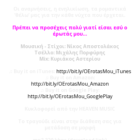
Οι αναμνήσεις, η ενηλικίωση, τα ρομαντικά
‘θέλω’ μας για την κάθε νύχτα που έρχεται.
Πρέπει να προσέχεις πολύ γιατί είσαι εσύ ο
έρωτάς μου…
Μουσική - Στίχοι: Νίκος Αποστολάκος
Τσέλλο: Μιχάλης Πορφύρης
Mix: Κυριάκος Αστερίου
♫ Buy it on iTunes:
http://bit.ly/OErotasMou_iTunes
♫ Buy it on Amazon:
http://bit.ly/OErotasMou_Amazon
♫ Buy it on Google Play:
http://bit.ly/OErotasMou_GooglePlay
Κυκλοφορεί από την HEAVEN MUSIC
Το τραγούδι είναι στην διάθεση σας για
μετάδοση σε μορφή
mp3 320 kbps (download link)