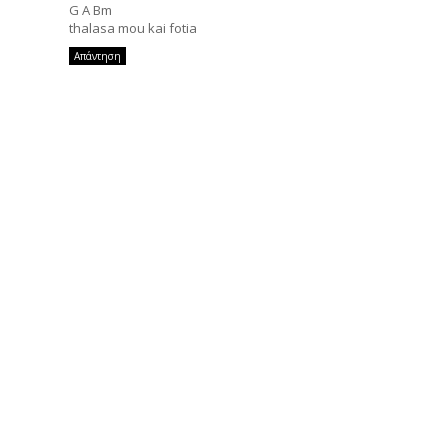
G A Bm
thalasa mou kai fotia
Απάντηση