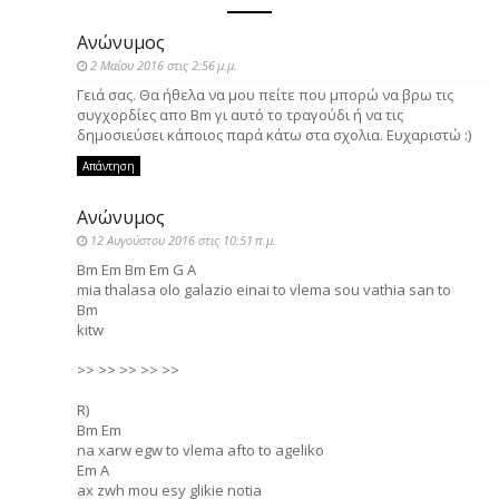
Ανώνυμος
2 Μαΐου 2016 στις 2:56 μ.μ.
Γειά σας. Θα ήθελα να μου πείτε που μπορώ να βρω τις
συγχορδίες απο Bm γι αυτό το τραγούδι ή να τις
δημοσιεύσει κάποιος παρά κάτω στα σχολια. Ευχαριστώ :)
Απάντηση
Ανώνυμος
12 Αυγούστου 2016 στις 10:51 π.μ.
Bm Em Bm Em G A
mia thalasa olo galazio einai to vlema sou vathia san to
Bm
kitw
>> >> >> >> >>
R)
Bm Em
na xarw egw to vlema afto to ageliko
Em A
ax zwh mou esy glikie notia