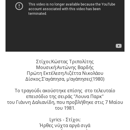
Στίχοι:Κώστας Τριπολίτης
Μουσική:Αντώνης Βαρδής
Πρώτη Εκτέλεση:Λιζέττα Νικολάου
Δίσκος:Σ'αγάπησα, μ'αγάπησες(1980)
Το τραγούδι ακούστηκε επίσης στο τελευταίο
επεισόδιο της σειράς ''Λουνα Παρκ''
του Γιάννη Δαλιανίδη, που προβλήθηκε στις 7 Μαΐου
του 1981.
Lyrics - Στίχοι:
Ήρθες νύχτα αργά σιγά