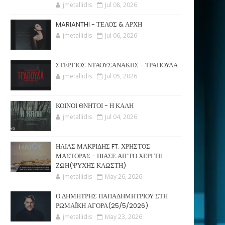
jmetallidis
Jul 08, 2026
MARIANTHI - ΤΕΛΟΣ & ΑΡΧΗ
jmetallidis
Jul 06, 2026
ΣΤΕΡΓΙΟΣ ΝΤΑΟΥΣΑΝΑΚΗΣ - ΤΡΑΠΟΥΛΑ
jmetallidis
Jul 05, 2026
ΚΟΙΝΟΙ ΘΝΗΤΟΙ - Η ΚΑΛΗ
jmetallidis
Jul 04, 2026
ΗΛΙΑΣ ΜΑΚΡΙΔΗΣ FT. ΧΡΗΣΤΟΣ
ΜΑΣΤΟΡΑΣ - ΠΙΑΣΕ ΑΠ΄ΤΟ ΧΕΡΙ ΤΗ
ΖΩΗ(ΨΥΧΗΣ ΚΛΩΣΤΗ)
jmetallidis
May 26, 2026
Ο ΔΗΜΗΤΡΗΣ ΠΑΠΑΔΗΜΗΤΡΙΟΥ ΣΤΗ
ΡΩΜΑΪΚΗ ΑΓΟΡΑ(25/5/2026)
jmetallidis
May 23, 2026