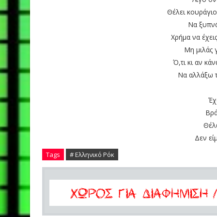
Θέλει κουράγιο
Να ξυπν
Χρήμα να έχεις
Μη μιλάς 
Ό,τι κι αν κ
Να αλλάξω 
Έχ
Βρ
Θέλ
Δεν εί
Tags
# Ελληνικό Ρόκ