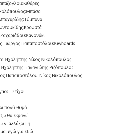
απάζογλου:Κιθάρες
ικολόπουλος:Μπάσο
Μπαχαρίδης:Τύμπανα
υντουκίδης:Κρουστά
 Ζαχαριάδου:Κανονάκι
ης-Γιώργος Παπαποστόλου:Keyboards
am-Ηχολήπτης Νίκος Νικολόπουλος
sm-Ηχολήπτης Παναγιώτης Ριζόπουλος
ργος Παπαποστόλου-Νίκος Νικολόπουλος
yrics - Στίχοι:
ω πολύ θυμό
άζω θα εκραγώ
ω ν' αλλάξω Γη
ίμαι εγώ για εδώ