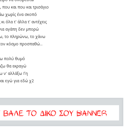
, που και που και τρισάγιο
άω χωρίς ένα σκοπό
 κι όλα τ' άλλα τ' αντέχεις
για αγάπη δεν μπορώ
άνω, το πληρώνω, το χάνω
τον κόσμο προσπαθώ...
ω πολύ θυμό
άζω θα εκραγώ
ω ν' αλλάξω Γη
μαι εγώ για εδώ χ2