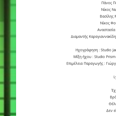
Πάνος Π
Νίκος Ν
Βασίλης 
Νίκος Φο
Αναστασία
Διαμαντής Καραγιαννακίδ
Ηχογράφηση : Studio J
Μίξη ήχου : Studio Pri
Επιμέλεια Παραγωγής : Γιώ
L
Έχ
Βρ
Θέλ
Δεν ε