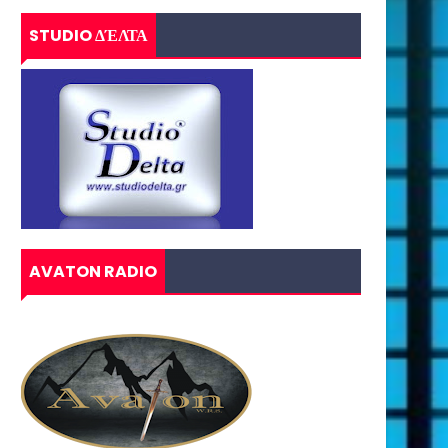
STUDIO ΔΈΛΤΑ
AVATON RADIO