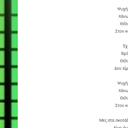
Ψυχή
Χάνω
Θέλ
Στον κ
Έχ
Βρ
Θέλ
Δεν εί
Ψυχή
Χάνω
Θέλ
Στον κ
Μες στα σκοτάδ
Λίγο ό