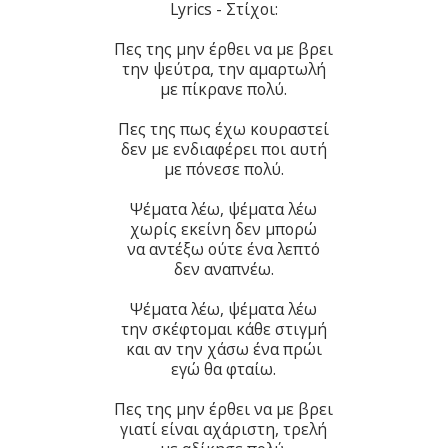
Lyrics - Στίχοι:
Πες της μην έρθει να με βρει
την ψεύτρα, την αμαρτωλή
με πίκρανε πολύ.
Πες της πως έχω κουραστεί
δεν με ενδιαφέρει ποι αυτή
με πόνεσε πολύ.
Ψέματα λέω, ψέματα λέω
χωρίς εκείνη δεν μπορώ
να αντέξω ούτε ένα λεπτό
δεν αναπνέω.
Ψέματα λέω, ψέματα λέω
την σκέφτομαι κάθε στιγμή
και αν την χάσω ένα πρώι
εγώ θα φταίω.
Πες της μην έρθει να με βρει
γιατί είναι αχάριστη, τρελή