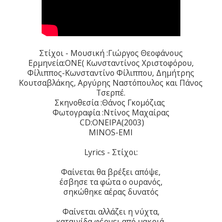
Στίχοι - Μουσική :Γιώργος Θεοφάνους
Ερμηνεία:ONE( Κωνσταντίνος Χριστοφόρου,
Φίλιππος-Κωνσταντίνο Φίλιππου, Δημήτρης
Κουτσαβλάκης, Αργύρης Ναστόπουλος και Πάνος
Τσερπέ.
Σκηνοθεσία :Θάνος Γκομόζιας
Φωτογραφία :Ντίνος Μαχαίρας
CD:ΟΝΕΙΡΑ(2003)
MINOS-EMI
Lyrics - Στίχοι:
Φαίνεται θα βρέξει απόψε,
έσβησε τα φώτα ο ουρανός,
σηκώθηκε αέρας δυνατός
Φαίνεται αλλάζει η νύχτα,
καταιγίδα φέρνει από μακριά,