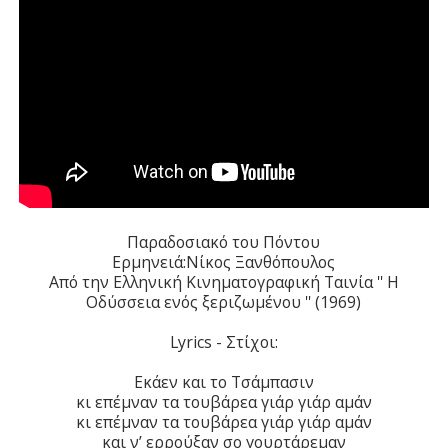
Παραδοσιακό του Πόντου
Ερμηνειά:Νίκος Ξανθόπουλος
Από την Ελληνική Κινηματογραφική Ταινία '' Η
Οδύσσεια ενός ξεριζωμένου '' (1969)
Lyrics - Στίχοι:
Εκάεν και το Τσάμπασιν
κι επέμναν τα τουβάρεα γιάρ γιάρ αμάν
κι επέμναν τα τουβάρεα γιάρ γιάρ αμάν
και ν’ ερρούξαν σο γουρτάρεμαν