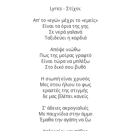
Lyrics - Στίχοι:
Απ’ το «εγώ» μέχρι το «εμείς»
Είναι τα όρια της γης
Σε νερά γαλανά
Ταξιδεύει η καρδιά
Απόψε νιώθω
Πως της μοίρας γραφτό
Είναι τώρα να μπλέξω
Στο δικό σου βυθό
Η σιωπή είναι χρυσός
Μες στου ήλιου το φως
εραστές της στιγμής
δε μας βλέπει κανείς
Σ’ άδειες ακρογιαλιές
Με παιχνίδια στην άμμο
Έμαθα την αγάπη να ζω