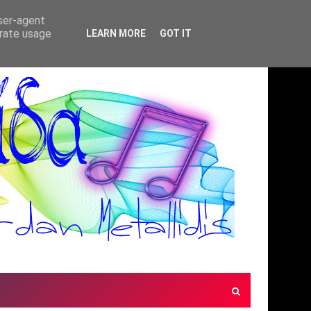
user-agent
erate usage
LEARN MORE
GOT IT
ΜΕΛΩΔΙΕΣ ΧΩΡΙΣ ΣΥΝΟΡΑ(ΜΟΥΣΙΚΗ ΠΑ
*ΠΡΟΤΆΣΕΙΣ