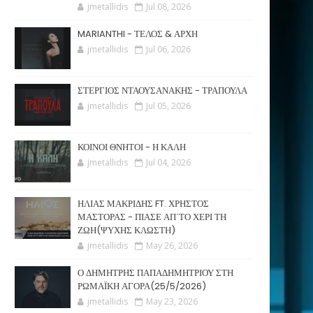
jmetallidis
Jul 08, 2026
MARIANTHI - ΤΕΛΟΣ & ΑΡΧΗ
jmetallidis
Jul 06, 2026
ΣΤΕΡΓΙΟΣ ΝΤΑΟΥΣΑΝΑΚΗΣ - ΤΡΑΠΟΥΛΑ
jmetallidis
Jul 05, 2026
ΚΟΙΝΟΙ ΘΝΗΤΟΙ - Η ΚΑΛΗ
jmetallidis
Jul 04, 2026
ΗΛΙΑΣ ΜΑΚΡΙΔΗΣ FT. ΧΡΗΣΤΟΣ
ΜΑΣΤΟΡΑΣ - ΠΙΑΣΕ ΑΠ΄ΤΟ ΧΕΡΙ ΤΗ
ΖΩΗ(ΨΥΧΗΣ ΚΛΩΣΤΗ)
jmetallidis
May 26, 2026
Ο ΔΗΜΗΤΡΗΣ ΠΑΠΑΔΗΜΗΤΡΙΟΥ ΣΤΗ
ΡΩΜΑΪΚΗ ΑΓΟΡΑ(25/5/2026)
jmetallidis
May 23, 2026