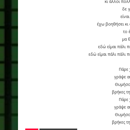
κι άλλοι πολ
δε γ
είνα
έχω βοηθήσει κι
το 
μα θ
εδώ είμαι πάλι π
εδώ είμαι πάλι πάλι π
Πάρε 
γράψε α
Θυμήσου
βρήκες τ
Πάρε 
γράψε α
Θυμήσου
βρήκες τ