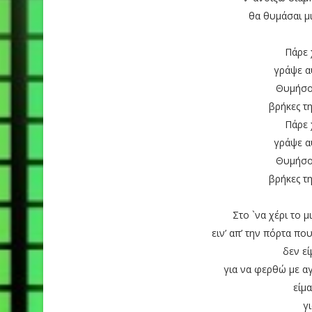
θα θυμάσαι μι
Πάρε 
γράψε α
Θυμήσου
βρήκες τ
Πάρε 
γράψε α
Θυμήσου
βρήκες τ
Στο `να χέρι το 
ειν’ απ’ την πόρτα π
δεν εί
για να φερθώ με α
είμα
γ