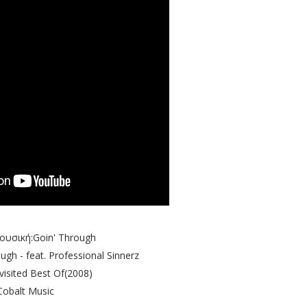
Μουσική:Goin' Through
ugh - feat. Professional Sinnerz
isited Best Of(2008)
Cobalt Music