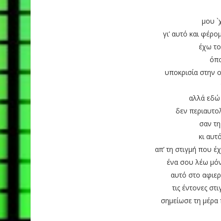
μου `
γι’ αυτό και φέρο
έχω το
όπο
υποκρισία στην ο
αλλά εδώ 
δεν περιαυτο
σαν τη
κι αυτ
απ’ τη στιγμή που 
ένα σου λέω μόν
αυτό στο αφιε
τις έντονες στ
σημείωσε τη μέρα