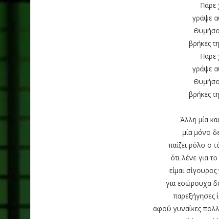
Πάρε 
γράψε α
Θυμήσου
βρήκες τ
Πάρε 
γράψε α
Θυμήσου
βρήκες τ
Άλλη μία κα
μία μόνο δε
παίζει ρόλο ο τ
ότι λένε για το
είμαι σίγουρος 
για εσώρουχα δε
παρεξήγησες ί
αφού γυναίκες πολλ