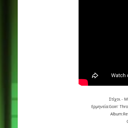
Στίχοι - 
Ερμηνεία:Goin' Thro
Album:Rev