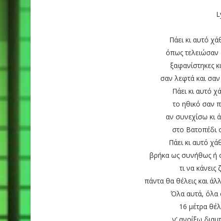
L
Πάει κι αυτό χά
όπως τελειώσαν 
ξαφανίστηκες κ
σαν λεφτά και σαν 
Πάει κι αυτό χ
το ηθικό σαν 
αν συνεχίσω κι 
στο Βατοπέδι 
Πάει κι αυτό χ
βρήκα ως συνήθως ή 
τι να κάνεις 
πάντα θα θέλεις και άλ
Όλα αυτά, όλα 
16 μέτρα θέ
ν’ ανοίξω διαμ