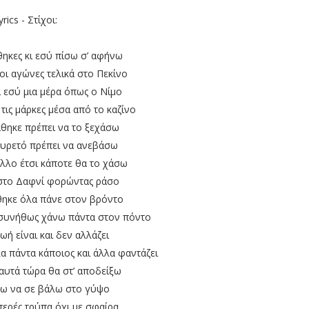
yrics - Στίχοι:
θηκες κι εσύ πίσω σ’ αφήνω
οι αγώνες τελικά στο Πεκίνο
ι εσύ μια μέρα όπως ο Νίμο
τις μάρκες μέσα από το καζίνο
άθηκε πρέπει να το ξεχάσω
πυρετό πρέπει να ανεβάσω
άλλο έτσι κάποτε θα το χάσω
στο Δαφνί φορώντας ράσο
άθηκε όλα πάνε στον βρόντο
συνήθως χάνω πάντα στον πόντο
ζωή είναι και δεν αλλάζει
λα πάντα κάποιος και άλλα φαντάζει
αυτά τώρα θα στ’ αποδείξω
λω να σε βάλω στο γύψο
περές τρύπα όχι με σφαίρα