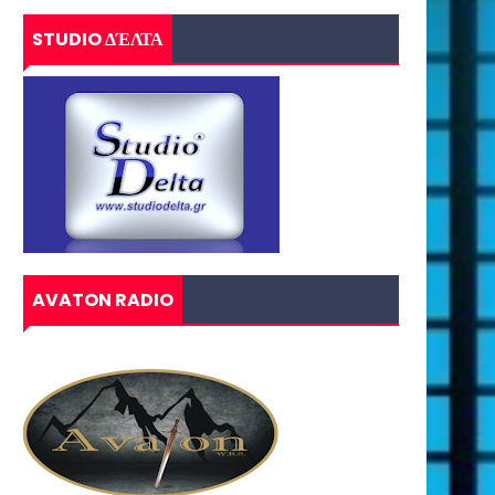
STUDIO ΔΈΛΤΑ
AVATON RADIO