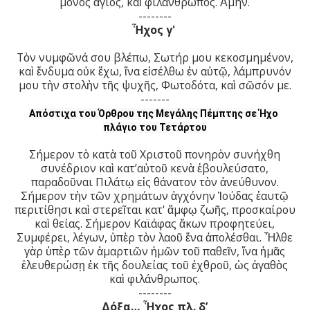
μόνος ἅγιος, καὶ φιλάνθρωπος. Ἀμήν.
--------
Ἦχος γ'
Τὸν νυμφῶνά σου βλέπω, Σωτήρ μου κεκοσμημένον,
καὶ ἔνδυμα οὐκ ἔχω, ἵνα εἰσέλθω ἐν αὐτῷ, λάμπρυνόν
μου τὴν στολὴν τῆς ψυχῆς, Φωτοδότα, καὶ σῶσόν με.
-------
Απόστιχα του Όρθρου της Μεγάλης Πέμπτης σε Ήχο 
πλάγιο του Τετάρτου
Σήμερον τὸ κατὰ τοῦ Χριστοῦ πονηρὸν συνήχθη
συνέδριον καὶ κατ’αὐτοῦ κενὰ ἐβουλεύσατο,
παραδοῦναι Πιλάτῳ εἰς θάνατον τὸν ἀνεύθυνον.
Σήμερον τὴν τῶν χρημάτων ἀγχόνην Ἰούδας ἑαυτῷ
περιτίθησι καὶ στερεῖται κατ' ἄμφῳ ζωῆς, προσκαίρου
καὶ θείας. Σήμερον Καϊάφας ἄκων προφητεύει,
Συμφέρει, λέγων, ὑπὲρ τὸν λαοῦ ἕνα ἀπολέσθαι. Ἦλθε
γὰρ ὑπὲρ τῶν ἁμαρτιῶν ἡμῶν τοῦ παθεῖν, ἵνα ἡμᾶς
ἐλευθερώσῃ ἐκ τῆς δουλείας τοῦ ἐχθροῦ, ὡς ἀγαθὸς
καὶ φιλάνθρωπος.
--------
Δόξα… Ἦχος πλ. δ’