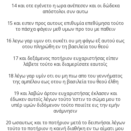
14 και οτε εγένετο η ωρα ανέπεσεν και οι δώδεκα
απόστολοι συν αυτω
15 και ειπεν προς αυτους επιθυμία επεθύμησα τούτο
το πάσχα φάγειν μεθ υμων προ του με παθειν
16 λεγω γαρ υμιν οτι ουκέτι ου μη φάγω εξ αυτού εως
οτου πληρώθη εν τη βασιλεία του θεού
17 και δεξάμενος ποτήριον ευχαριστήσας είπεν
λάβετε τούτο και διαμερίσατε εαυτοίς
18 λέγω γαρ υμίν οτι ου μη πιω απο του γεννήματος
της αμπέλου εως οτου η βασιλεία του θεού έλθη
19 και λαβών άρτον ευχαριστήσας έκλασεν και
έδωκεν αυτοίς λέγων τούτο 'εστιν το σώμα μου το
υπέρ υμών διδόμενον τούτο ποιείτε εις την εμήν
ανάμνησιν
20 ωσαυτως και το ποτήριον μετά το δειπνήσαι λέγων
τούτο το ποτήριον η καινή διαθήκη εν τω αίματι μου