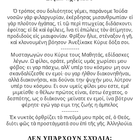
Ὁ τρόπος σου δολιότητος γέμει, παράνομε Ἰούδα·
νοσῶν γὰρ φιλαργυρίαν, ἐκέρδησας μισανθρωπίαν· εἰ
γὰρ πλοῦτον ἠγάπας, τί τῷ περὶ πτωχείας διδάσκοντι
ἐφοίτας; εἰ δὲ καὶ ἐφίλεις, ἵνα τί ἐπώλεις τὸν ἀτίμητον,
προδιδοὺς εἰς μιαιφονίαν. Φρῖξον ἥλιε, στέναξον ἡ γῆ,
καὶ κλονουμένη βόησον· Ἀνεξίκακε Κύριε δόξα σοι.
----------
Μυσταγωγών σου Κύριε τους Μαθητάς, εδίδασκες
λέγων. Ω φίλοι, οράτε, μηδείς υμάς χωρίσει μου
φόβος· ει γαρ πάσχω, αλλ’ υπέρ του κόσμου· μη ουν
σκανδαλίζεσθε εν εμοί· ου γαρ ήλθον διακονηθήναι,
αλλά διακονήσαι, και δούναι την ψυχήν μου, λύτρον
υπέρ του κόσμου. Ει ουν υμείς φίλοι μου εστε, εμέ
μιμείσθε· ο θέλων πρώτος είναι, έστω έσχατος, ο
δεσπότης, ως ο διάκονος· μείνατε εν εμοί, ίνα βότρυν
φέρητε· εγώ γαρ ειμι της ζωής η άμπελος
---------
Ἐκ νυκτὸς ὀρθρίζει τὸ πνεῦμά μου πρὸς σέ, ὁ Θεός,
διότι φῶς τὰ προστάγματά σου ἐπὶ τῆς γῆς. Ἀλληλούϊα.
ΔΕΝ ΥΠΆΡΧΟΥΝ ΣΧΌΛΙΑ: