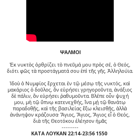
ΨΑΛΜΟΙ
Ἐκ νυκτὸς ὀρθρίζει τὸ πνεῦμά μου πρὸς σέ, ὁ Θεός,
διότι φῶς τὰ προστάγματά σου ἐπὶ τῆς γῆς. Ἀλληλούϊα.
Ἰδοὺ ὁ Νυμφίος ἔρχεται ἐν τῷ μέσῳ τῆς νυκτός, καὶ
μακάριος ὁ δοῦλος, ὃν εὑρήσει γρηγοροῦντα, ἀνάξιος
δὲ πάλιν, ὃν εὑρήσει ῥαθυμοῦντα. Βλέπε οὖν ψυχή
μου, μὴ τῷ ὕπνῳ κατενεχθής, ἵνα μῄ τῷ θανάτῳ
παραδοθῇς, καὶ τῆς βασιλείας ἔξω κλεισθῇς, ἀλλὰ
ἀνάνηψον κράζουσα· Ἅγιος, Ἅγιος, Ἅγιος εἶ ὁ Θεός,
διὰ τῆς Θεοτόκου ἐλέησον ἡμᾶς
---------
ΚΑΤΑ ΛΟΥΚΑΝ 22:14-23:56 1550