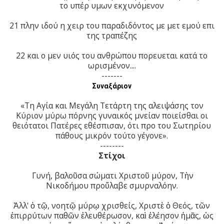
το υπέρ υμων εκχυνόμενον
21 πλην ιδού η χειρ του παραδιδόντος με μετ εμού επι
της τραπέζης
22 και ο μεν υιός του ανθρώπου πορευεται κατά το
ωρισμένον....
-------
Συναξάριον
«Τη Αγία και Μεγάλη Τετάρτη της αλειψάσης τον
Κύριον μύρω πόρνης γυναικός μνείαν ποιείσθαι οι
θειότατοι Πατέρες εθέσπισαν, ότι προ του Σωτηρίου
πάθους μικρόν τούτο γέγονε».
--------
Στίχοι
Γυνή, βαλοῦσα σώματι Χριστοῦ μύρον, Τὴν
Νικοδήμου προὔλαβε σμυρναλόην.
Ἀλλ' ὁ τῷ, νοητῷ μύρῳ χρισθείς, Χριστὲ ὁ Θεός, τῶν
ἐπιρρύτων παθῶν ἐλευθέρωσον, καὶ ἐλέησον ἡμᾶς, ὡς