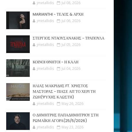
jmetallidis
Jul 08, 2026
MARIANTHI - ΤΕΛΟΣ & ΑΡΧΗ
jmetallidis
Jul 06, 2026
ΣΤΕΡΓΙΟΣ ΝΤΑΟΥΣΑΝΑΚΗΣ - ΤΡΑΠΟΥΛΑ
jmetallidis
Jul 05, 2026
ΚΟΙΝΟΙ ΘΝΗΤΟΙ - Η ΚΑΛΗ
jmetallidis
Jul 04, 2026
ΗΛΙΑΣ ΜΑΚΡΙΔΗΣ FT. ΧΡΗΣΤΟΣ
ΜΑΣΤΟΡΑΣ - ΠΙΑΣΕ ΑΠ΄ΤΟ ΧΕΡΙ ΤΗ
ΖΩΗ(ΨΥΧΗΣ ΚΛΩΣΤΗ)
jmetallidis
May 26, 2026
Ο ΔΗΜΗΤΡΗΣ ΠΑΠΑΔΗΜΗΤΡΙΟΥ ΣΤΗ
ΡΩΜΑΪΚΗ ΑΓΟΡΑ(25/5/2026)
jmetallidis
May 23, 2026