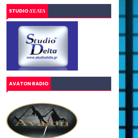
STUDIO ΔΈΛΤΑ
AVATON RADIO