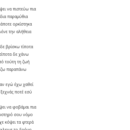
ψει να πιστεύω πια
ίδια παραμύθια
κάποτε ορκίστηκα
λένε την αλήθεια
δε βρίσκω τίποτα
 τίποτα δε χάνω
πό τούτη τη ζωή
ίζω παραπάνω
 αν εγώ έχω χαθεί
 ξεχνάς ποτέ εσύ
ψει να φοβάμαι πια
υστηρό σου νόμο
χε κόψει τα φτερά
έκλεινε το δρόμο