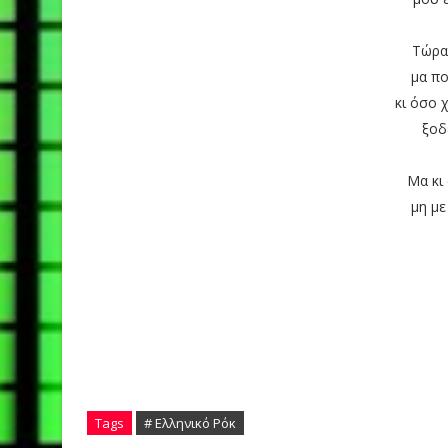
Τώρα
μα π
κι όσο 
ξοδ
Μα κι
μη με
Tags
# Ελληνικό Ρόκ