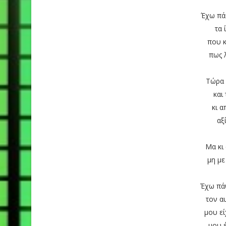
Έχω πά
τα 
που 
πως 
Τώρα 
και
κι α
αξ
Μα κι
μη με
Έχω πά
τον α
μου εί
μου 