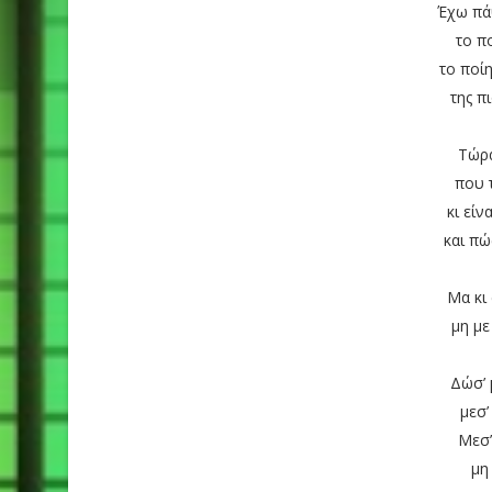
Έχω πά
το π
το ποί
της π
Τώρα
που 
κι είν
και πώ
Μα κι
μη με
Δώσ’ 
μεσ’
Μεσ’
μη