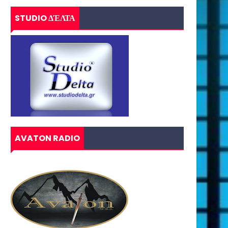
STUDIO ΔΈΛΤΑ
AVATON RADIO