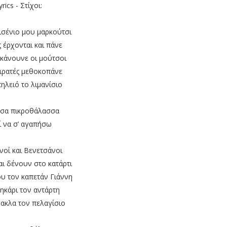
yrics - Στίχοι:
ισένιο μου μαρκούτσι
 έρχονται και πάνε
 κάνουνε οι μούτσοι
ειρατές μεθοκοπάνε
ηλειό το λιμανίσιο
σα πικροθάλασσα
ί να σ’ αγαπήσω
νοί και Βενετσάνοι
αι δένουν στο κατάρτι
υ τον καπετάν Γιάννη
ηκάρι τον αντάρτη
ρακλα τον πελαγίσιο