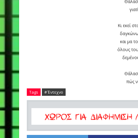
Θάλασ
γιατ
Κι εκεί σ
δαγκώνω 
και μα τ
όλους του
δεμένου
Θάλασ
πώς ν
Tags
# Έντεχνο