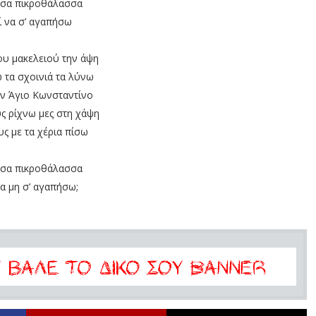
σα πικροθάλασσα
ί να σ’ αγαπήσω
του μακελειού την άψη
τα σχοινιά τα λύνω
ον Άγιο Κωνσταντίνο
ς ρίχνω μες στη χάψη
ς με τα χέρια πίσω
σα πικροθάλασσα
α μη σ’ αγαπήσω;