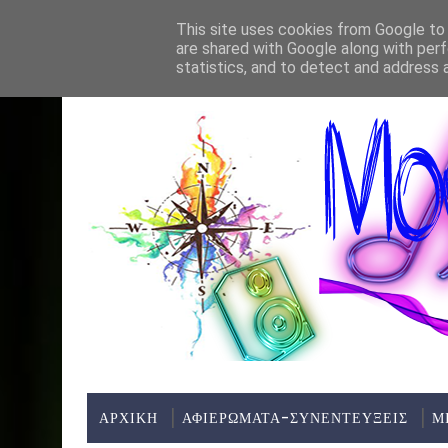
Home
About
Contact
This site uses cookies from Google to d
are shared with Google along with perf
ΜΕΛΩΔΙΕΣ ΧΩΡΙΣ ΣΥΝΟΡΑ(ΜΟΥΣΙΚΗ ΠΑΡΑΣΤΑΣΗ)
ΤΕΛΕΥΤΑΊΑ ΝΈΑ:
*ΠΡΟΤΆΣΕΙΣ
statistics, and to detect and address 
ΑΡΧΙΚΗ
ΑΦΙΕΡΩΜΑΤΑ-ΣΥΝΕΝΤΕΥΞΕΙΣ
Μ