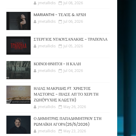
jmetallidis
Jul 08, 2026
MARIANTHI - ΤΕΛΟΣ & ΑΡΧΗ
jmetallidis
Jul 06, 2026
ΣΤΕΡΓΙΟΣ ΝΤΑΟΥΣΑΝΑΚΗΣ - ΤΡΑΠΟΥΛΑ
jmetallidis
Jul 05, 2026
ΚΟΙΝΟΙ ΘΝΗΤΟΙ - Η ΚΑΛΗ
jmetallidis
Jul 04, 2026
ΗΛΙΑΣ ΜΑΚΡΙΔΗΣ FT. ΧΡΗΣΤΟΣ
ΜΑΣΤΟΡΑΣ - ΠΙΑΣΕ ΑΠ΄ΤΟ ΧΕΡΙ ΤΗ
ΖΩΗ(ΨΥΧΗΣ ΚΛΩΣΤΗ)
jmetallidis
May 26, 2026
Ο ΔΗΜΗΤΡΗΣ ΠΑΠΑΔΗΜΗΤΡΙΟΥ ΣΤΗ
ΡΩΜΑΪΚΗ ΑΓΟΡΑ(25/5/2026)
jmetallidis
May 23, 2026