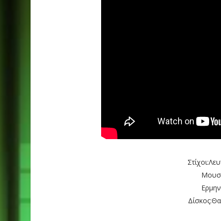
Στίχοι:Λε
Μουσι
Ερμην
Δίσκος:Θα