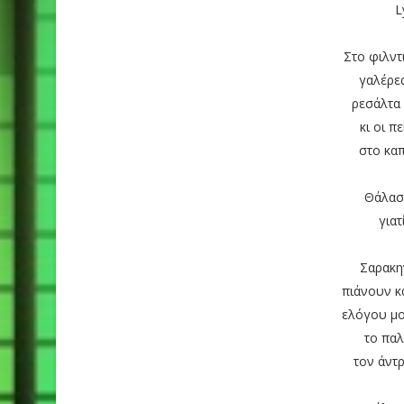
L
Στο φιλντ
γαλέρες
ρεσάλτα
κι οι π
στο καπ
Θάλασ
γιατ
Σαρακη
πιάνουν κ
ελόγου μο
το παλ
τον άντ