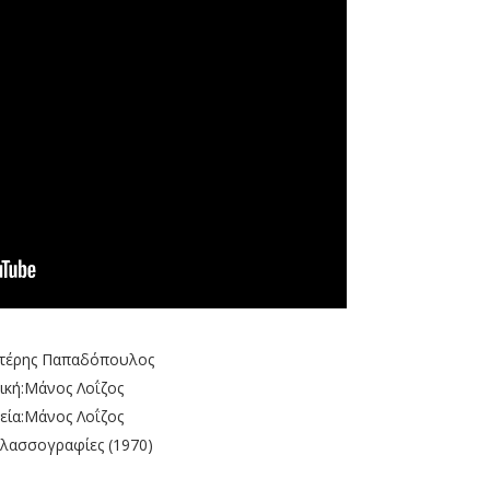
υτέρης Παπαδόπουλος
κή:Μάνος Λοΐζος
εία:Μάνος Λοΐζος
λασσογραφίες (1970)