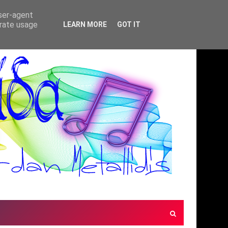
user-agent
erate usage
LEARN MORE
GOT IT
ΜΕΛΩΔΙΕΣ ΧΩΡΙΣ ΣΥΝΟΡΑ(ΜΟΥΣΙΚΗ ΠΑΡ
*ΠΡΟΤΆΣΕΙΣ