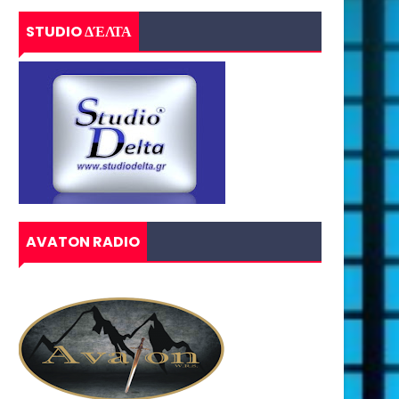
STUDIO ΔΈΛΤΑ
AVATON RADIO