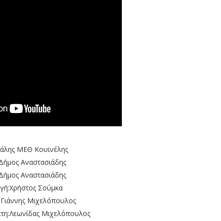
χάλης ΜΕΘ Κουϊνέλης
Δήμος Αναστασιάδης
:Δήμος Aναστασιάδης
γή:Χρήστος Σούμκα
:Γιάννης Μιχελόπουλος
τη:Λεωνίδας Μιχελόπουλος