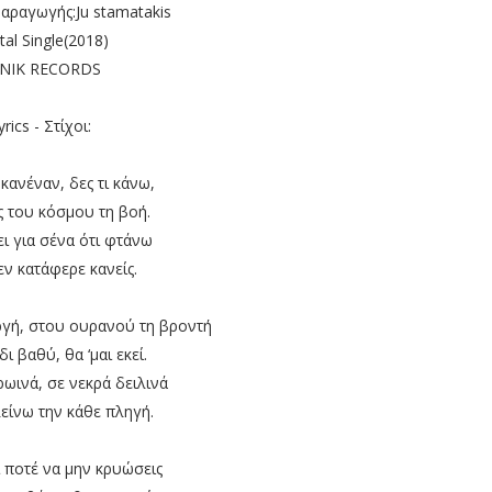
αραγωγής:Ju stamatakis
tal Single(2018)
NIK RECORDS
yrics - Στίχοι:
κανέναν, δες τι κάνω,
ς του κόσμου τη βοή.
δει για σένα ότι φτάνω
ν κατάφερε κανείς.
ργή, στου ουρανού τη βροντή
ι βαθύ, θα ‘μαι εκεί.
ωινά, σε νεκρά δειλινά
είνω την κάθε πληγή.
ί ποτέ να μην κρυώσεις