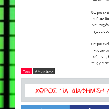
Θα ‘μαι εκε
κι όταν θα
Μην τυχόν
χώμα σου
Θα ‘μαι εκε
κι όταν σ
ούρανος θ
πως για σέ
Tags
# Μοντέρνο