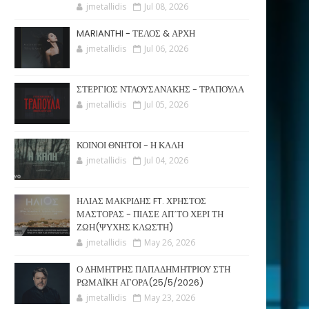
jmetallidis
Jul 08, 2026
MARIANTHI - ΤΕΛΟΣ & ΑΡΧΗ
jmetallidis
Jul 06, 2026
ΣΤΕΡΓΙΟΣ ΝΤΑΟΥΣΑΝΑΚΗΣ - ΤΡΑΠΟΥΛΑ
jmetallidis
Jul 05, 2026
ΚΟΙΝΟΙ ΘΝΗΤΟΙ - Η ΚΑΛΗ
jmetallidis
Jul 04, 2026
ΗΛΙΑΣ ΜΑΚΡΙΔΗΣ FT. ΧΡΗΣΤΟΣ
ΜΑΣΤΟΡΑΣ - ΠΙΑΣΕ ΑΠ΄ΤΟ ΧΕΡΙ ΤΗ
ΖΩΗ(ΨΥΧΗΣ ΚΛΩΣΤΗ)
jmetallidis
May 26, 2026
Ο ΔΗΜΗΤΡΗΣ ΠΑΠΑΔΗΜΗΤΡΙΟΥ ΣΤΗ
ΡΩΜΑΪΚΗ ΑΓΟΡΑ(25/5/2026)
jmetallidis
May 23, 2026