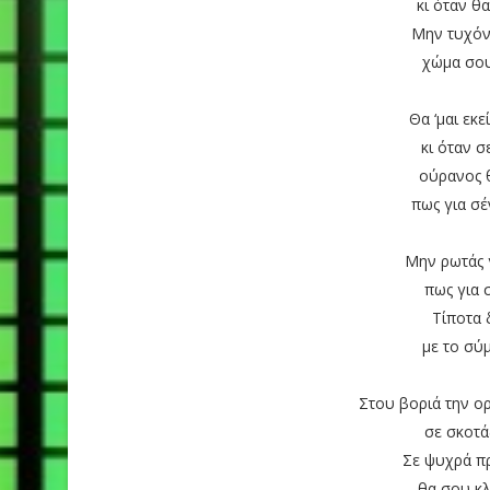
κι όταν θα
Μην τυχόν
χώμα σου
Θα ‘μαι εκε
κι όταν σ
ούρανος θ
πως για σέ
Μην ρωτάς 
πως για 
Τίποτα 
με το σύ
Στου βοριά την ο
σε σκοτάδ
Σε ψυχρά πρ
θα σου κλ