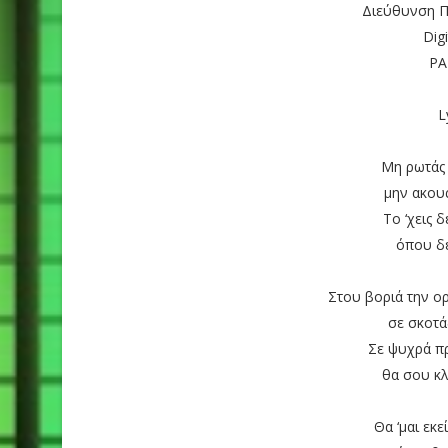
Διεύθυνση Π
Digi
PA
L
Μη ρωτάς 
μην ακου
Το ‘χεις 
όπου δε
Στου βοριά την ο
σε σκοτάδ
Σε ψυχρά πρ
θα σου κλ
Θα ‘μαι εκε