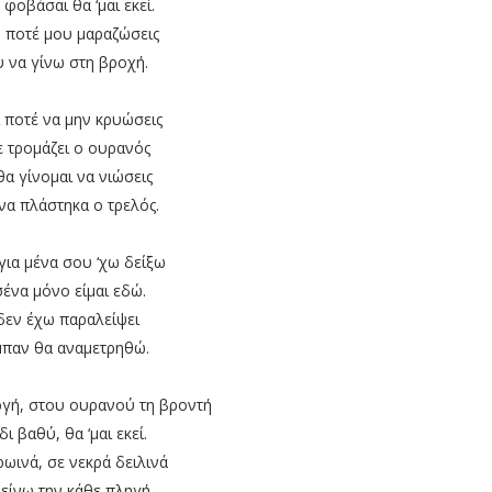
 φοβάσαι θα ‘μαι εκεί.
 ποτέ μου μαραζώσεις
 να γίνω στη βροχή.
ί ποτέ να μην κρυώσεις
ε τρομάζει ο ουρανός
α γίνομαι να νιώσεις
να πλάστηκα ο τρελός.
για μένα σου ‘χω δείξω
σένα μόνο είμαι εδώ.
δεν έχω παραλείψει
μπαν θα αναμετρηθώ.
ργή, στου ουρανού τη βροντή
ι βαθύ, θα ‘μαι εκεί.
ωινά, σε νεκρά δειλινά
είνω την κάθε πληγή.