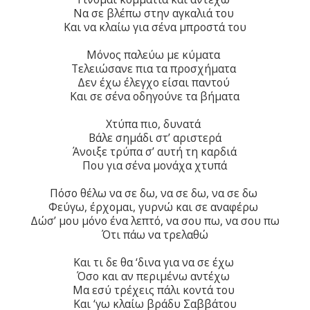
Να σε βλέπω στην αγκαλιά του
Και να κλαίω για σένα μπροστά του
Μόνος παλεύω με κύματα
Τελειώσανε πια τα προσχήματα
Δεν έχω έλεγχο είσαι παντού
Και σε σένα οδηγούνε τα βήματα
Χτύπα πιο, δυνατά
Βάλε σημάδι στ’ αριστερά
Άνοιξε τρύπα σ’ αυτή τη καρδιά
Που για σένα μονάχα χτυπά
Πόσο θέλω να σε δω, να σε δω, να σε δω
Φεύγω, έρχομαι, γυρνώ και σε αναφέρω
Δώσ’ μου μόνο ένα λεπτό, να σου πω, να σου πω
Ότι πάω να τρελαθώ
Και τι δε θα ‘δινα για να σε έχω
Όσο και αν περιμένω αντέχω
Μα εσύ τρέχεις πάλι κοντά του
Και ‘γω κλαίω βράδυ Σαββάτου