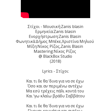
Στίχοι - Μουσική:Zanis blasin
Ερμηνεία:Zanis blasin
Ενορχήστρωση:Zanis Blasin
Φωνητικά:Δήμος Μπέκε,Χριστίνα Μηλιού
Μίξη:Νίκος Ρίζος,Zanis Blasin
Mastering:Νίκος Ρίζος
@ BlackBox Studio
(2018)
Lyrics - Στίχοι:
Και τι δε θα ‘δινα για να σε έχω
Όσο και αν περιμένω αντέχω
Μα εσύ τρέχεις πάλι κοντά του
Και ‘γω κλαίω βράδυ Σαββάτου
Και τι δε θα ‘δινα για να σε έχω
Γίνομαι κομμάτια και αντέχω