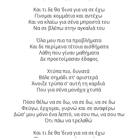
Και τι δε θα ‘δινα για να σε έχω
Γίνομαι κομμάτια και αντέχω
Και να κλαίω για σένα μπροστά του
Να σε βλέπω στην αγκαλιά του
Όλα μου πια τα προβλήματα
Και δε περίμενα τέτοια αισθήματα
Λάθη που γίναν μαθήματα
Δε προετοίμασαν έδαφος
Χτύπα πιο, δυνατά
Βάλε σημάδι στ’ αριστερά
Άνοιξε τρύπα σ’ αυτή τη καρδιά
Που για σένα μονάχα χτυπά
Πόσο θέλω να σε δω, να σε δω, να σε δω
Φεύγω, έρχομαι, γυρνώ και σε αναφέρω
Δώσ’ μου μόνο ένα λεπτό, να σου πω, να σου πω
Ότι πάω να τρελαθώ
Και τι δε θα ‘δινα για να σε έχω