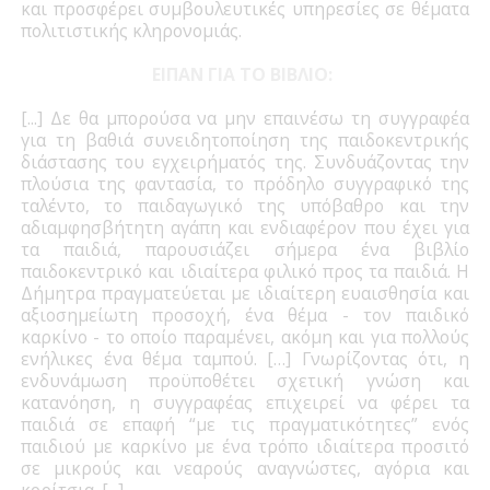
και προσφέρει συμβουλευτικές υπηρεσίες σε θέματα
πολιτιστικής κληρονομιάς.
ΕΙΠΑΝ ΓΙΑ ΤΟ ΒΙΒΛΙΟ:
[...] Δε θα μπορούσα να μην επαινέσω τη συγγραφέα
για τη βαθιά συνειδητοποίηση της παιδοκεντρικής
διάστασης του εγχειρήματός της. Συνδυάζοντας την
πλούσια της φαντασία, το πρόδηλο συγγραφικό της
ταλέντο, το παιδαγωγικό της υπόβαθρο και την
αδιαμφησβήτητη αγάπη και ενδιαφέρον που έχει για
τα παιδιά, παρουσιάζει σήμερα ένα βιβλίο
παιδοκεντρικό και ιδιαίτερα φιλικό προς τα παιδιά. Η
Δήμητρα πραγματεύεται με ιδιαίτερη ευαισθησία και
αξιοσημείωτη προσοχή, ένα θέμα - τον παιδικό
καρκίνο - το οποίο παραμένει, ακόμη και για πολλούς
ενήλικες ένα θέμα ταμπού. […] Γνωρίζοντας ότι, η
ενδυνάμωση προϋποθέτει σχετική γνώση και
κατανόηση, η συγγραφέας επιχειρεί να φέρει τα
παιδιά σε επαφή “με τις πραγματικότητες” ενός
παιδιού με καρκίνο με ένα τρόπο ιδιαίτερα προσιτό
σε μικρούς και νεαρούς αναγνώστες, αγόρια και
κορίτσια. [...]