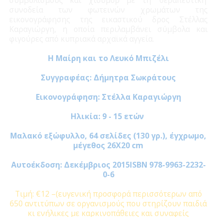
συνοδεία των φωτεινών χρωμάτων της
εικονογράφησης της εικαστικού δρος Στέλλας
Καραγιώργη, η οποία περιλαμβάνει σύμβολα και
φιγούρες από κυπριακά αρχαϊκά αγγεία.
Η Μαίρη και το Λευκό Μπιζέλι
Συγγραφέας: Δήμητρα Σωκράτους
Εικονογράφηση: Στέλλα Καραγιώργη
Ηλικία: 9 - 15 ετών
Μαλακό εξώφυλλο, 64 σελίδες (130 γρ.), έγχρωμο,
μέγεθος 26Χ20 cm
Αυτοέκδοση: Δεκέμβριος 2015ISBN 978-9963-2232-
0-6
Τιμή: €12 –(ευγενική προσφορά περισσότερων από
650 αντιτύπων σε οργανισμούς που στηρίζουν παιδιά
κι ενήλικες με καρκινοπάθειες και συναφείς