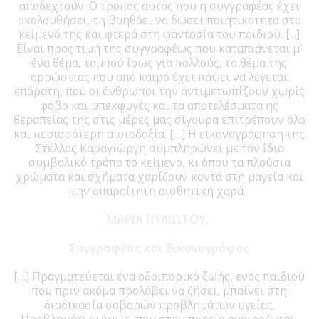
αποδεχτούν. Ο τρόπος αυτός που η συγγραφέας έχει
ακολουθήσει, τη βοηθάει να δώσει ποιητικότητα στο
κείμενό της και φτερά στη φαντασία του παιδιού. [...]
Είναι προς τιμή της συγγραφέως που καταπιάνεται μ’
ένα θέμα, ταμπού ίσως για πολλούς, το θέμα της
αρρώστιας που από καιρό έχει πάψει να λέγεται
επάρατη, που οι άνθρωποι την αντιμετωπίζουν χωρίς
φόβο και υπεκφυγές και τα αποτελέσματα ης
θεραπείας της στις μέρες μας σίγουρα επιτρέπουν όλο
και περισσότερη αισιοδοξία. […] Η εικονογράφηση της
Στέλλας Καραγιώργη συμπληρώνει με τον ίδιο
συμβολικό τρόπο το κείμενο, κι όπου τα πλούσια
χρώματα και σχήματα χαρίζουν κοντά στη μαγεία και
την απαραίτητη αισθητική χαρά.
ΜΑΡΙΑ ΠΥΛΙΩΤΟΥ,
Συγγραφέας και Εικονογράφος
[…] Πραγματεύεται ένα οδοιπορικό ζωής, ενός παιδιού
που πριν ακόμα προλάβει να ζήσει, μπαίνει στη
διαδικασία σοβαρών προβλημάτων υγείας.
Προβλημάτων όμως, που στην πορεία αναιρούνται,