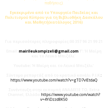
παθήσεις).
Εγκεκριμένο από το Υπουργείο Παιδείας και
Πολιτισμού Κύπρου για τη Βιβλιοθήκη Δασκάλου
και Μαθητή(κατάλογος 2016)
Για περισσότερες πληροφορίες:00 357 96 21 99 21
Email:
mairileukompizeli@gmail.com
'f': ‘Η Μαίρη
και το Λευκό Μπιζέλι’
Youtube: ‘Η Μαίρη και το Λευκό Μπιζέλι’
Σύντομο ρεπορτάζ από το κρατικό κανάλι Ρ.Ι.Κ.
:
https://www.youtube.com/watch?v=gTD7vlEtdaQ
Συνέντευξη στην εκπομπή ΑΝΑΔΕΙΞΕ ΤΟ, Extra
Channel, Ελλάδα
https://www.youtube.com/watch?
v=4YiDzzd8K50