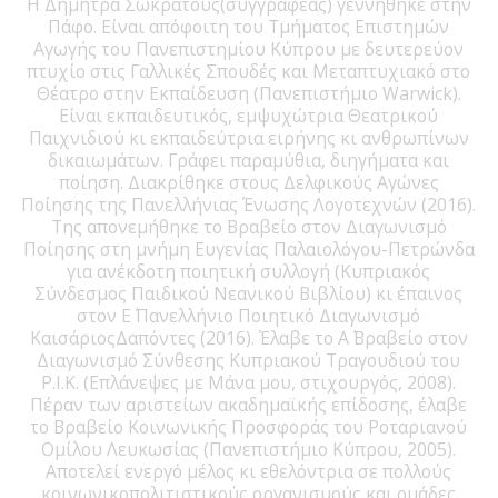
Η Δήμητρα Σωκράτους(συγγραφέας) γεννήθηκε στην
Πάφο. Είναι απόφοιτη του Τμήματος Επιστημών
Αγωγής του Πανεπιστημίου Κύπρου με δευτερεύον
πτυχίο στις Γαλλικές Σπουδές και Μεταπτυχιακό στο
Θέατρο στην Εκπαίδευση (Πανεπιστήμιο Warwick).
Είναι εκπαιδευτικός, εμψυχώτρια Θεατρικού
Παιχνιδιού κι εκπαιδεύτρια ειρήνης κι ανθρωπίνων
δικαιωμάτων. Γράφει παραμύθια, διηγήματα και
ποίηση. Διακρίθηκε στους Δελφικούς Αγώνες
Ποίησης της Πανελλήνιας Ένωσης Λογοτεχνών (2016).
Της απονεμήθηκε το Βραβείο στον Διαγωνισμό
Ποίησης στη μνήμη Ευγενίας Παλαιολόγου-Πετρώνδα
για ανέκδοτη ποιητική συλλογή (Κυπριακός
Σύνδεσμος Παιδικού Νεανικού Βιβλίου) κι έπαινος
στον Ε΄ Πανελλήνιο Ποιητικό Διαγωνισμό
ΚαισάριοςΔαπόντες (2016). Έλαβε το Α΄ Βραβείο στον
Διαγωνισμό Σύνθεσης Κυπριακού Τραγουδιού του
Ρ.Ι.Κ. (Επλάνεψες με Μάνα μου, στιχουργός, 2008).
Πέραν των αριστείων ακαδημαϊκής επίδοσης, έλαβε
το Βραβείο Κοινωνικής Προσφοράς του Ροταριανού
Ομίλου Λευκωσίας (Πανεπιστήμιο Κύπρου, 2005).
Αποτελεί ενεργό μέλος κι εθελόντρια σε πολλούς
κοινωνικοπολιτιστικούς οργανισμούς και ομάδες