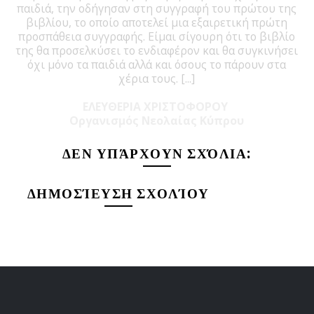
παιδιά, την οδήγησαν στη συγγραφή του πρώτου της
βιβλίου, το οποίο αποτελεί μια εξαιρετική πρώτη
προσπάθεια συγγραφής. Είμαι σίγουρη ότι το βιβλίο
της θα προσελκύσει το ενδιαφέρον και θα συγκινήσει
όχι μόνο τα παιδιά αλλά και όσους το πάρουν στα
χέρια τους. [...]
ΕΛΕΥΘΕΡΙΑ ΧΡΙΣΤΟΦΟΡΟΥ
Οργανισμός Νεολαίας Κύπρου
ΔΕΝ ΥΠΆΡΧΟΥΝ ΣΧΌΛΙΑ:
ΔΗΜΟΣΊΕΥΣΗ ΣΧΟΛΊΟΥ