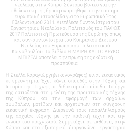
νεολαίας στην Κύπρο. Σύντομο βίντεο για την
εθελοντική της δράση αναρτήθηκε στην επίσημη
ευρωπαϊκή ιστοσελίδα για το Ευρωπαϊκό Έτος
Εθελοντισμού 2011. Διετέλεσε Συντονίστρια του
Εργαστηρίου Νεολαία και Πολιτισμός του ΠΑΦΟΣ
2017 Πολιτιστική Πρωτεύουσα της Ευρώπης όπως
και συν-συντονίστρια του Κυπριακού Δικτύου
Νεολαίας του Ευρωπαϊκού Πολιτιστικού
Κοινοβουλίου. Το βιβλίο Η ΜΑΙΡΗ ΚΑΙ ΤΟ ΛΕΥΚΟ
ΜΠΙΖΕΛΙ αποτελεί την πρώτη της εκδοτική
προσπάθεια.
Η Στέλλα Καραγιώργη(εικονογράφος) είναι εικαστικός
κι ερευνήτρια. Έχει κάνει σπουδές στην Τέχνη και
Ιστορία της Τέχνης σε διδακτορικό επίπεδο. Το έργο
της εστιάζεται στη μελέτη της προϊστορικής τέχνης
της Κύπρου και την εφαρμογή των αρχαίων
συμβόλων, μοτίβων και αρχετύπων στη σύγχρονη
εικαστική έκφραση. Διερευνά τους παραλληλισμούς
της αρχαίας τέχνης με την παιδική τέχνη και την
έννοια του παιχνιδιού. Συμμετέχει σε εκθέσεις στην
Κύπρο και στο εξωτερικό, διοργανώνει εργαστήρια