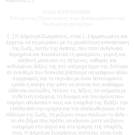
ΛΗΔΑ ΚΟΥΡΣΟΥΜΠΑ
Επίτροπος Προστασίας των Δικαιωμάτων του
Παιδιού στην Κύπρο
[…] Η Δήμητρα Σωκράτους, είναι […] αρματωμένη και
έρχεται να τη μοιράσει με τη μεγαλύτερη επανάσταση
της ζωής, αυτήν της Αγάπης, που τόσο ανάγλυφα,
δομημένα και διεισδυτικά τη φανερώνει, γυμνή και
αληθινή μέσα από τις πέτρινες, καθαρές και
ανθισμένες λέξεις της στο υπέροχο έργο της. Εστίασε
σε ένα θέμα που δύσκολα βλέπουμε να γράφουν άλλοι
συγγραφείς και το περνάει με έναν λεπτοϋφαντο
τρόπο η σκέψη της ώστε να γίνεται πιο ανάλαφρο
αλλά και ουσιώδες. Ντύνει τις λέξεις, τα νοήματα με
τη θετική ενέργεια, τη δύναμη και τον αγώνα που
παράγει αδιάκοπα ο νους και η καρδιά της. Βγάζει την
ελπίδα από την ομηρία και την απελευθερώνει στο
πλάτεμα της ζωής, τη ριζώνει στων παιδιών το άλλο –
το νέο βήμα που πρέπει να κάνουν ώστε να βγουν
νικηφόρα στο αύριο και στο εμπρός της ύπαρξής
τους. Η Δήμητρα Σωκράτους πιστεύω, είναι ένας