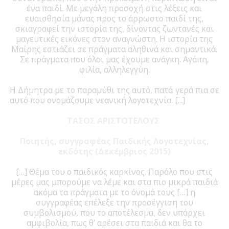
ένα παιδί. Με μεγάλη προσοχή στις λέξεις και
ευαισθησία μάνας προς το άρρωστο παιδί της,
σκιαγραφεί την ιστορία της, δίνοντας ζωντανές και
μαγευτικές εικόνες στον αναγνώστη. Η ιστορία της
Μαίρης εστιάζει σε πράγματα αληθινά και σημαντικά.
Σε πράγματα που όλοι μας έχουμε ανάγκη. Αγάπη,
φιλία, αλληλεγγύη.
Η Δήμητρα με το παραμύθι της αυτό, πατά γερά πια σε
αυτό που ονομάζουμε νεανική λογοτεχνία. [...]
ΤΑΣΟΣ ΑΡΙΣΤΟΤΕΛΟΥΣ
Ποιητής, συγγραφέας Παιδικής Λογοτεχνίας,
εκδότης (Δεκέμβριος 2015)
[…] Θέμα του ο παιδικός καρκίνος. Παρόλο που στις
μέρες μας μπορούμε να λέμε και στα πιο μικρά παιδιά
ακόμα τα πράγματα με το όνομά τους […] η
συγγραφέας επέλεξε την προσέγγιση του
συμβολισμού, που το αποτέλεσμα, δεν υπάρχει
αμφιβολία, πως θ’ αρέσει στα παιδιά και θα το