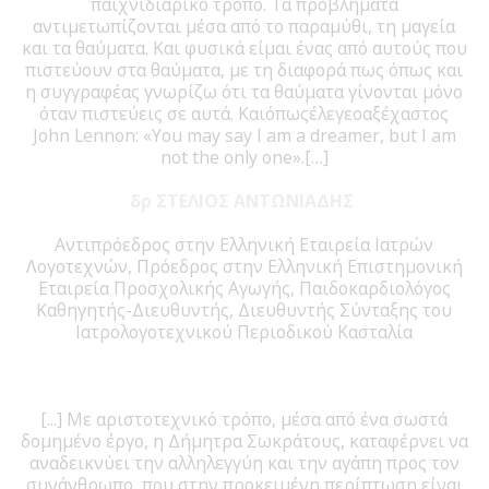
παιχνιδιάρικο τρόπο. Τα προβλήματα
αντιμετωπίζονται μέσα από το παραμύθι, τη μαγεία
και τα θαύματα. Και φυσικά είμαι ένας από αυτούς που
πιστεύουν στα θαύματα, με τη διαφορά πως όπως και
η συγγραφέας γνωρίζω ότι τα θαύματα γίνονται μόνο
όταν πιστεύεις σε αυτά. Καιόπωςέλεγεοαξέχαστος
John Lennon: «You may say I am a dreamer, but I am
not the only one».[…]
δρ ΣΤΕΛΙΟΣ ΑΝΤΩΝΙΑΔΗΣ
Αντιπρόεδρος στην Ελληνική Εταιρεία Ιατρών
Λογοτεχνών, Πρόεδρος στην Ελληνική Επιστημονική
Εταιρεία Προσχολικής Αγωγής, Παιδοκαρδιολόγος
Καθηγητής-Διευθυντής, Διευθυντής Σύνταξης του
Ιατρολογοτεχνικού Περιοδικού Κασταλία
[...] Με αριστοτεχνικό τρόπο, μέσα από ένα σωστά
δομημένο έργο, η Δήμητρα Σωκράτους, καταφέρνει να
αναδεικνύει την αλληλεγγύη και την αγάπη προς τον
συνάνθρωπο, που στην προκειμένη περίπτωση είναι