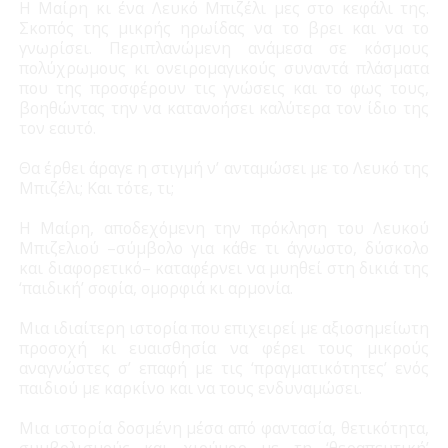
Η Μαίρη κι ένα Λευκό Μπιζέλι μες στο κεφάλι της.
Σκοπός της μικρής ηρωίδας να το βρει και να το
γνωρίσει. Περιπλανώμενη ανάμεσα σε κόσμους
πολύχρωμους κι ονειρομαγικούς συναντά πλάσματα
που της προσφέρουν τις γνώσεις και το φως τους,
βοηθώντας την να κατανοήσει καλύτερα τον ίδιο της
τον εαυτό.
Θα έρθει άραγε η στιγμή ν’ ανταμώσει με το Λευκό της
Μπιζέλι; Και τότε, τι;
Η Μαίρη, αποδεχόμενη την πρόκληση του Λευκού
Μπιζελιού –σύμβολο για κάθε τι άγνωστο, δύσκολο
και διαφορετικό– καταφέρνει να μυηθεί στη δικιά της
‘παιδική’ σοφία, ομορφιά κι αρμονία.
Μια ιδιαίτερη ιστορία που επιχειρεί με αξιοσημείωτη
προσοχή κι ευαισθησία να φέρει τους μικρούς
αναγνώστες σ’ επαφή με τις ‘πραγματικότητες’ ενός
παιδιού με καρκίνο και να τους ενδυναμώσει.
Μια ιστορία δοσμένη μέσα από φαντασία, θετικότητα,
συμβολισμούς και χιούμορ με τη ‘θεραπευτική’