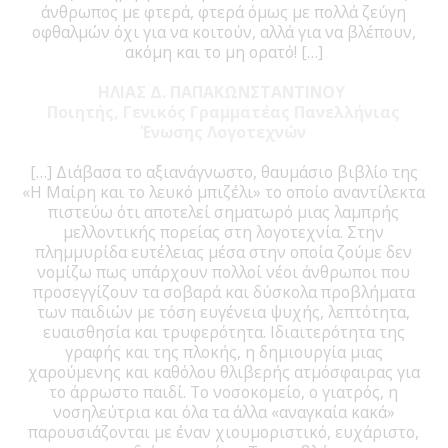
άνθρωπος με φτερά, φτερά όμως με πολλά ζεύγη
οφθαλμών όχι για να κοιτούν, αλλά για να βλέπουν,
ακόμη και το μη ορατό! […]
ΗΛΙΑΣ Δ. ΠΑΠΑΚΩΝΣΤΑΝΤΙΝΟΥ
Ποιητής, Γενικός Γραμματέας Πανελλήνιας
Ένωσης Λογοτεχνών
[…] Διάβασα το αξιανάγνωστο, θαυμάσιο βιβλίο της
«Η Μαίρη και το λευκό μπιζέλι» το οποίο αναντίλεκτα
πιστεύω ότι αποτελεί σηματωρό μιας λαμπρής
μελλοντικής πορείας στη λογοτεχνία. Στην
πλημμυρίδα ευτέλειας μέσα στην οποία ζούμε δεν
νομίζω πως υπάρχουν πολλοί νέοι άνθρωποι που
προσεγγίζουν τα σοβαρά και δύσκολα προβλήματα
των παιδιών με τόση ευγένεια ψυχής, λεπτότητα,
ευαισθησία και τρυφερότητα. Ιδιαιτερότητα της
γραφής και της πλοκής, η δημιουργία μιας
χαρούμενης και καθόλου θλιβερής ατμόσφαιρας για
το άρρωστο παιδί. Το νοσοκομείο, ο γιατρός, η
νοσηλεύτρια και όλα τα άλλα «αναγκαία κακά»
παρουσιάζονται με έναν χιουμοριστικό, ευχάριστο,