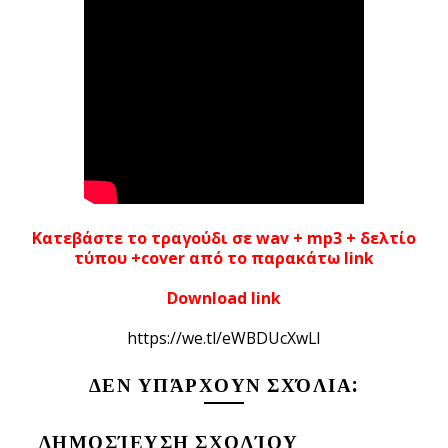
Κατεβάστε το τραγούδι σε wav + mp3 + δελτίο
τύπου +cover από το παρακάτω link
Download link
https://we.tl/eWBDUcXwLl
ΔΕΝ ΥΠΆΡΧΟΥΝ ΣΧΌΛΙΑ:
ΔΗΜΟΣΊΕΥΣΗ ΣΧΟΛΊΟΥ