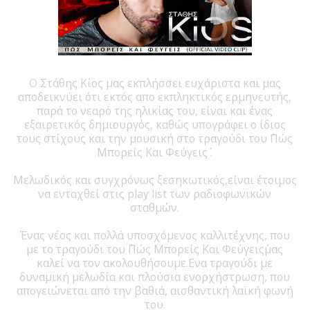
Ο Στάθης Κίος μας εκπλήσσει ευχάριστα και μας
αποδεικνύει ότι εκτός απο εκπληκτικός ερμηνευτής,
παρά το νεαρό της ηλικίας του, είναι και ένας
εξαιρετικός δημιουργός, καθώς υπογράφει ο ίδιος
τους στίχους και την μουσική στο τραγούδι του ΄΄Πώς
Μπορείς Και Φεύγεις΄ .
Μελωδικός και συγχρόνως ξεσηκωτικός,είναι έτοιμος
να ενταχθεί στις play list των ραδιοφωνικών
σταθμών.
Ένας νέος και πολλά υποσχόμενος καλλιτέχνης, που
με το τραγούδι του ΄΄Πώς Μπορείς Και Φεύγεις΄΄μας
καλεί να τον ακολουθήσουμε.Ενα τραγούδι με
δυναμική μελωδία και πλούσια ενορχήστρωση, που
απογειώνεται από την βαθιά, αισθαντική λαϊκή φωνή
του.