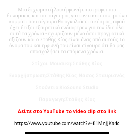
Μια ξεχωριστή λαϊκή φωνή επιστρέφει πιο
δυναμικός και πιο σίγουρος για τον εαυτό του, με ένα
κομμάτι που σίγουρα θα αγκαλιάσει ο κόσμος, αφού
έχει δείξει εξαιρετικό ενδιαφέρον για τον ίδιο όλα
αυτά τα χρόνια.Ξεχωρίζουν μόνο όσοι πραγματικά
αξίζουν και ο Στάθης Κίος είναι ένας από αυτούς.Το
όνομα του και η φωνή του είναι σίγουρο ότι θα μας
απασχολήσει τα επόμενα χρόνια.
Στίχοι-Μουσικη:Στάθης Κίος
Ενορχήστρωση:Στάθης Κίος-Νάσος Σταυριανός
Στούντιο:KioSound Studio
Παραγωγη:Στάθης Κίος
Δείτε στο ΥouΤube το video clip στο link
https://www.youtube.com/watch?v=fi1MnJJKa4o