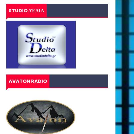
STUDIO ΔΈΛΤΑ
AVATON RADIO