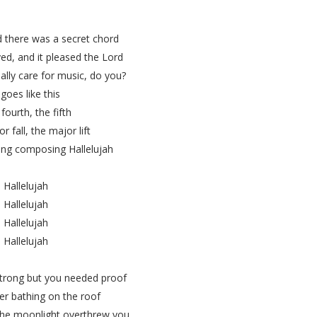
 there was a secret chord
ed, and it pleased the Lord
ally care for music, do you?
 goes like this
fourth, the fifth
r fall, the major lift
king composing Hallelujah
Hallelujah
Hallelujah
Hallelujah
Hallelujah
strong but you needed proof
r bathing on the roof
the moonlight overthrew you