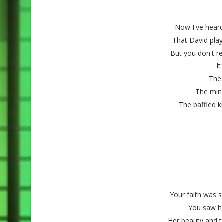
Now I've heard
That David play
But you don't re
It
The 
The mino
The baffled 
Your faith was 
You saw he
Her beauty and 