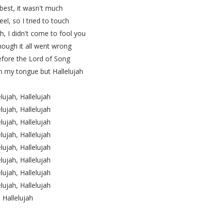
 best, it wasn't much
feel, so I tried to touch
uth, I didn't come to fool you
ough it all went wrong
before the Lord of Song
n my tongue but Hallelujah
elujah, Hallelujah
elujah, Hallelujah
elujah, Hallelujah
elujah, Hallelujah
elujah, Hallelujah
elujah, Hallelujah
elujah, Hallelujah
elujah, Hallelujah
Hallelujah