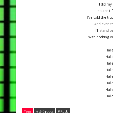
I did my
I couldn't 
I've told the tr
And even th
I'll stand 
With nothing o
Hall
Hall
Hall
Hall
Hall
Hall
Hall
Hall
Tags
# Διάφορα
# Rock