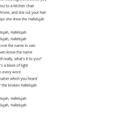
you to a kitchen chair
hrone, and she cut your hair
ips she drew the Hallelujah
elujah, Hallelujah
elujah, Hallelujah
 took the name in vain
 even know the name
ell really, what's it to you?
's a blaze of light
n every word
 matter which you heard
r the broken Hallelujah
elujah, Hallelujah
elujah, Hallelujah