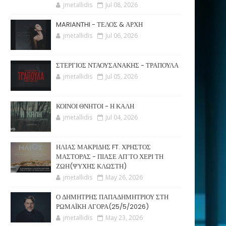
jmetallidis
Jul 08, 2026
MARIANTHI - ΤΕΛΟΣ & ΑΡΧΗ
jmetallidis
Jul 06, 2026
ΣΤΕΡΓΙΟΣ ΝΤΑΟΥΣΑΝΑΚΗΣ - ΤΡΑΠΟΥΛΑ
jmetallidis
Jul 05, 2026
ΚΟΙΝΟΙ ΘΝΗΤΟΙ - Η ΚΑΛΗ
jmetallidis
Jul 04, 2026
ΗΛΙΑΣ ΜΑΚΡΙΔΗΣ FT. ΧΡΗΣΤΟΣ
ΜΑΣΤΟΡΑΣ - ΠΙΑΣΕ ΑΠ΄ΤΟ ΧΕΡΙ ΤΗ
ΖΩΗ(ΨΥΧΗΣ ΚΛΩΣΤΗ)
jmetallidis
May 26, 2026
Ο ΔΗΜΗΤΡΗΣ ΠΑΠΑΔΗΜΗΤΡΙΟΥ ΣΤΗ
ΡΩΜΑΪΚΗ ΑΓΟΡΑ(25/5/2026)
jmetallidis
May 23, 2026