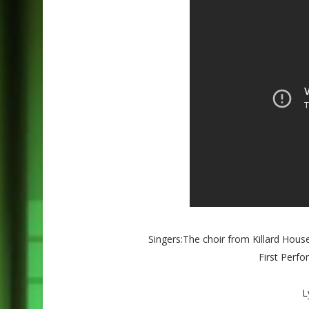
Singers:The choir from Killard Hous
First Perf
L