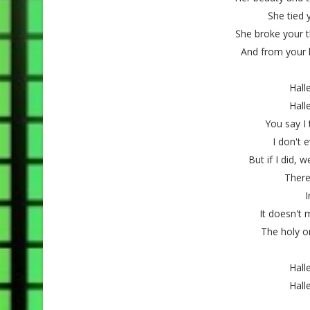
She tied 
She broke your t
And from your l
Hall
Hall
You say I
I don't
But if I did, w
There
I
It doesn't
The holy o
Hall
Hall