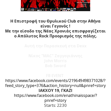
Η Επιστροφή του Θρυλικού Club στην Αθήνα
είναι Γεγονός !
Με την είσοδο της Νέας Χρονιάς επισφραγίζεται
ο Απόλυτος Rock Προορισμός της πόλης.
Αυτή την Παρασκευή στα Dexx
Νίκος "MAC" Ζαγγογιάννης
John Morris
Bob Sword
FB EVENT
https://www.facebook.com/events/219649498371028/?
feed_story_type=376&action_history=null&pnref=story
ΙΑΚΧΟΥ 19, ΓΚΑΖΙ
https://www.facebook.com/enathinaisspace/?
pnref=story
Starts: 22:30