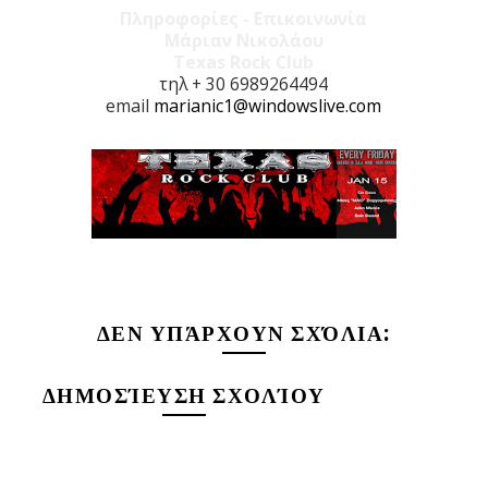
Πληροφορίες - Επικοινωνία
Μάριαν Νικολάου
Texas Rock Club
τηλ + 30 6989264494
email
marianic1@windowslive.com
ΔΕΝ ΥΠΆΡΧΟΥΝ ΣΧΌΛΙΑ:
ΔΗΜΟΣΊΕΥΣΗ ΣΧΟΛΊΟΥ