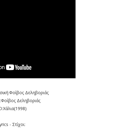
υσική:Φοίβος Δεληβοριάς
α:Φοίβος Δεληβοριάς
D:Χάλια(1998)
yrics - Στίχοι: