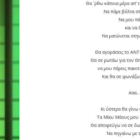
Θα `ρθω κάποια μέρα απ’ 
Να πάμε βόλτα σ
Να μου πά
και να
Να ματώνεται στη
Θα αγοράσεις το ΑΝΤΙ 
Θα σε ρωτάω για τον Θ
να μου πάρεις πακοτ
Και θα σε φωνάζω
Ααα...
Κι ύστερα θα γίνω 
Τα Μίκυ Μάους μου 
Θα αποφεύγω να σε δω 
Να πηγαίνω με τ