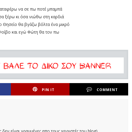
καταφέρω να σε πω ποτέ μπαμπά
σα ξέρω κι όσα νιώθω στη καρδιά
ο Θησείο θα βγάζω βόλτα ένα μικρό
Φοίβο και εγώ Φώτη θα τον πω
PIN IT
COMMENT
ς δεν είναι γραμμένες απο τους χειριστές του blog)