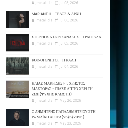
jmetallidis
Jul 08, 2026
MARIANTHI - ΤΕΛΟΣ & ΑΡΧΗ
jmetallidis
Jul 06, 2026
ΣΤΕΡΓΙΟΣ ΝΤΑΟΥΣΑΝΑΚΗΣ - ΤΡΑΠΟΥΛΑ
jmetallidis
Jul 05, 2026
ΚΟΙΝΟΙ ΘΝΗΤΟΙ - Η ΚΑΛΗ
jmetallidis
Jul 04, 2026
ΗΛΙΑΣ ΜΑΚΡΙΔΗΣ FT. ΧΡΗΣΤΟΣ
ΜΑΣΤΟΡΑΣ - ΠΙΑΣΕ ΑΠ΄ΤΟ ΧΕΡΙ ΤΗ
ΖΩΗ(ΨΥΧΗΣ ΚΛΩΣΤΗ)
jmetallidis
May 26, 2026
Ο ΔΗΜΗΤΡΗΣ ΠΑΠΑΔΗΜΗΤΡΙΟΥ ΣΤΗ
ΡΩΜΑΪΚΗ ΑΓΟΡΑ(25/5/2026)
jmetallidis
May 23, 2026