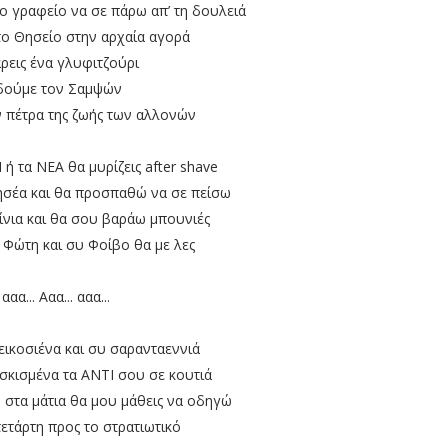
το γραφείο να σε πάρω απ’ τη δουλειά
το Θησείο στην αρχαία αγορά
ρεις ένα γλυφιτζούρι
 δούμε τον Σαμψών
ν πέτρα της ζωής των αλλονών
ή τα ΝΕΑ θα μυρίζεις after shave
ησέα και θα προσπαθώ να σε πείσω
ίνια και θα σου βαράω μπουνιές
 Φώτη και συ Φοίβο θα με λες
 ααα... Aαα... ααα...
εικοσιένα και συ σαρανταεννιά
σκισμένα τα ΑΝΤΙ σου σε κουτιά
στα μάτια θα μου μάθεις να οδηγώ
ετάρτη προς το στρατιωτικό