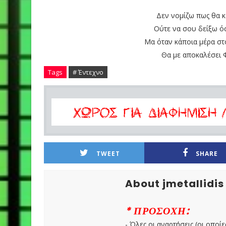
Δεν νομίζω πως θα 
Ούτε να σου δείξω ό
Μα όταν κάποια μέρα στ
Θα με αποκαλέσει 
Tags
# Έντεχνο
TWEET
SHARE
About jmetallidis
* ΠΡΟΣΟΧΗ:
- Όλες οι αναρτήσεις (οι οποίε