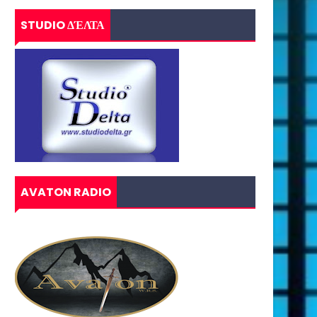
STUDIO ΔΈΛΤΑ
AVATON RADIO