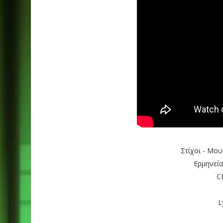
Στίχοι - Μο
Ερμηνεί
C
L