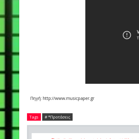
Πηγή: http://www.musicpaper.gr
Tags
# *Προτάσεις