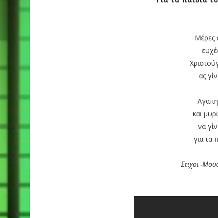
Μέρες 
ευχέ
Χριστού
ας γί
Αγάπη
και μυ
να γί
για τα 
Στιχοι -Μου