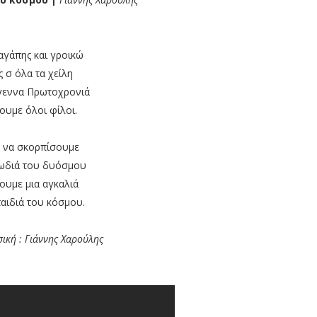
αγάπης και γροικώ
ς σ όλα τα χείλη
γεννα Πρωτοχρονιά
νουμε όλοι φίλοι.
 να σκορπίσουμε
ρωδιά του δυόσμου
νουμε μια αγκαλιά
παιδιά του κόσμου.
σική : Γιάννης Χαρούλης