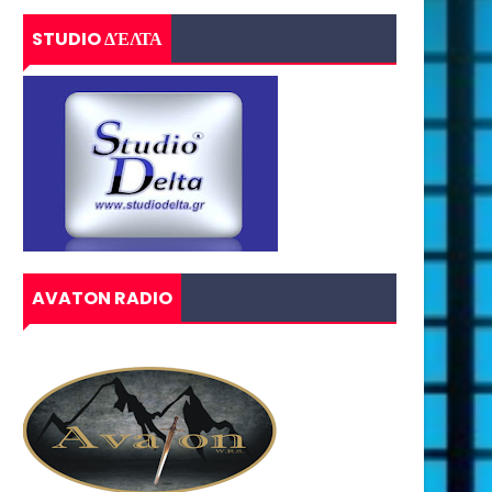
STUDIO ΔΈΛΤΑ
AVATON RADIO