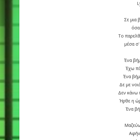
L
Σε μια 
όσα
Το παρελθ
μέσα σ'
Ένα βή
Έχω πά
Ένα βήμ
Δε με νοι
Δεν κάνω 
Ήρθε η ώρ
Ένα βή
Μαζεύω
Αφήν