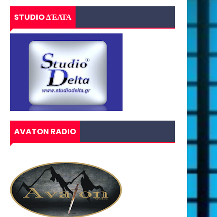
STUDIO ΔΈΛΤΑ
AVATON RADIO