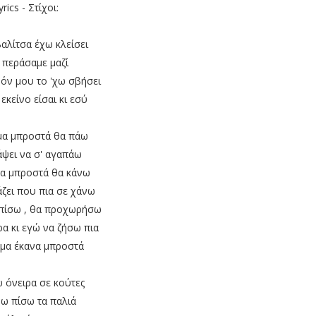
yrics - Στίχοι:
βαλίτσα έχω κλείσει
 περάσαμε μαζί
όν μου το 'χω σβήσει
 εκείνο είσαι κι εσύ
μα μπροστά θα πάω
ψει να σ' αγαπάω
α μπροστά θα κάνω
άζει που πια σε χάνω
πίσω , θα προχωρήσω
α κι εγώ να ζήσω πια
μα έκανα μπροστά
 όνειρα σε κούτες
ω πίσω τα παλιά