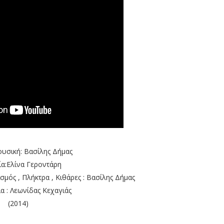
ουσική: Βασίλης Δήμας
ία:Ελίνα Γεροντάρη
μός , Πλήκτρα , Κιθάρες : Βασίλης Δήμας
α : Λεωνίδας Κεχαγιάς
(2014)