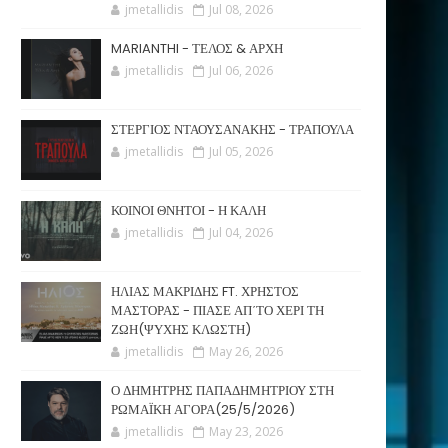
jmetallidis
Jul 08, 2026
MARIANTHI - ΤΕΛΟΣ & ΑΡΧΗ
jmetallidis
Jul 06, 2026
ΣΤΕΡΓΙΟΣ ΝΤΑΟΥΣΑΝΑΚΗΣ - ΤΡΑΠΟΥΛΑ
jmetallidis
Jul 05, 2026
ΚΟΙΝΟΙ ΘΝΗΤΟΙ - Η ΚΑΛΗ
jmetallidis
Jul 04, 2026
ΗΛΙΑΣ ΜΑΚΡΙΔΗΣ FT. ΧΡΗΣΤΟΣ
ΜΑΣΤΟΡΑΣ - ΠΙΑΣΕ ΑΠ΄ΤΟ ΧΕΡΙ ΤΗ
ΖΩΗ(ΨΥΧΗΣ ΚΛΩΣΤΗ)
jmetallidis
May 26, 2026
Ο ΔΗΜΗΤΡΗΣ ΠΑΠΑΔΗΜΗΤΡΙΟΥ ΣΤΗ
ΡΩΜΑΪΚΗ ΑΓΟΡΑ(25/5/2026)
jmetallidis
May 23, 2026