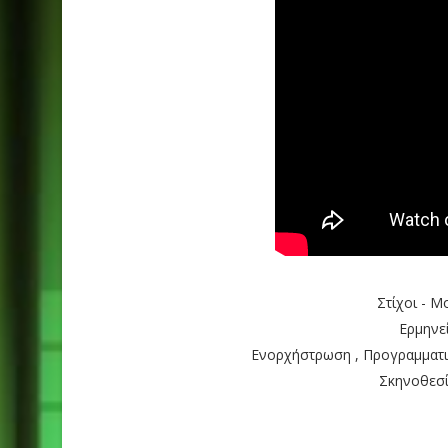
Στίχοι - Μ
Ερμηνε
Ενορχήστρωση , Προγραμματισ
Σκηνοθεσί