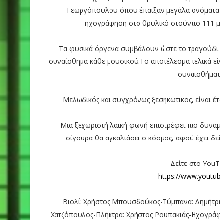
Γεωργόπουλου όπου έπαιξαν μεγάλα ονόματα τη
ηχογράφηση στο θρυλικό στούντιο 111 μ
Τα φυσικά όργανα συμβάλουν ώστε το τραγούδι ν
συναίσθημα κάθε μουσικού.Το αποτέλεσμα τελικά είν
συναισθήματ
Μελωδικός και συγχρόνως ξεσηκωτικος, είναι έτο
Μια ξεχωριστή λαϊκή φωνή επιστρέφει πιο δυναμι
σίγουρα θα αγκαλιάσει ο κόσμος, αφού έχει δείξ
Δείτε στο ΥouΤ
https://www.yout
Βιολί: Χρήστος Μπουσδούκος-Tύμπανα: Δημήτρη
Χατζόπουλος-Πλήκτρα: Χρήστος Ρουπακιάς-Ηχογράφ