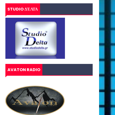
STUDIO ΔΈΛΤΑ
AVATON RADIO