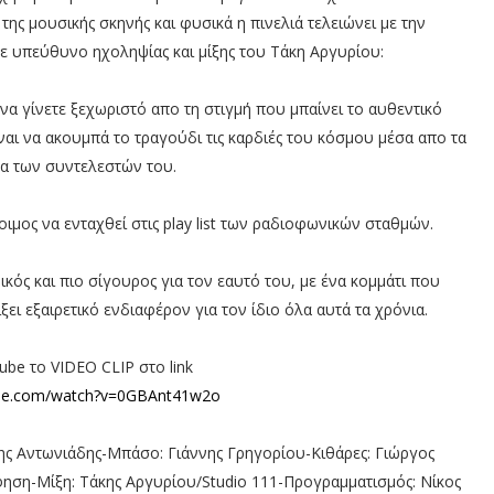
ς μουσικής σκηνής και φυσικά η πινελιά τελειώνει με την
ε υπεύθυνο ηχοληψίας και μίξης του Τάκη Αργυρίου:
α γίνετε ξεχωριστό απο τη στιγμή που μπαίνει το αυθεντικό
αι να ακουμπά το τραγούδι τις καρδιές του κόσμου μέσα απο τα
α των συντελεστών του.
ιμος να ενταχθεί στις play list των ραδιοφωνικών σταθμών.
κός και πιο σίγουρος για τον εαυτό του, με ένα κομμάτι που
ει εξαιρετικό ενδιαφέρον για τον ίδιο όλα αυτά τα χρόνια.
ube το VIDEO CLIP στο link
ube.com/watch?v=0GBAnt41w2o
ς Αντωνιάδης-Μπάσο: Γιάννης Γρηγορίου-Κιθάρες: Γιώργος
ηση-Μίξη: Tάκης Αργυρίου/Studio 111-Προγραμματισμός: Nίκος