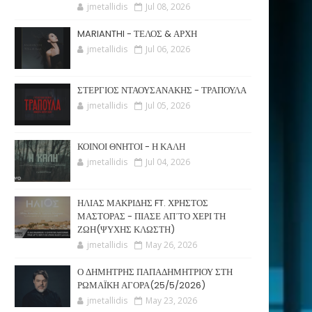
jmetallidis
Jul 08, 2026
MARIANTHI - ΤΕΛΟΣ & ΑΡΧΗ
jmetallidis
Jul 06, 2026
ΣΤΕΡΓΙΟΣ ΝΤΑΟΥΣΑΝΑΚΗΣ - ΤΡΑΠΟΥΛΑ
jmetallidis
Jul 05, 2026
ΚΟΙΝΟΙ ΘΝΗΤΟΙ - Η ΚΑΛΗ
jmetallidis
Jul 04, 2026
ΗΛΙΑΣ ΜΑΚΡΙΔΗΣ FT. ΧΡΗΣΤΟΣ
ΜΑΣΤΟΡΑΣ - ΠΙΑΣΕ ΑΠ΄ΤΟ ΧΕΡΙ ΤΗ
ΖΩΗ(ΨΥΧΗΣ ΚΛΩΣΤΗ)
jmetallidis
May 26, 2026
Ο ΔΗΜΗΤΡΗΣ ΠΑΠΑΔΗΜΗΤΡΙΟΥ ΣΤΗ
ΡΩΜΑΪΚΗ ΑΓΟΡΑ(25/5/2026)
jmetallidis
May 23, 2026