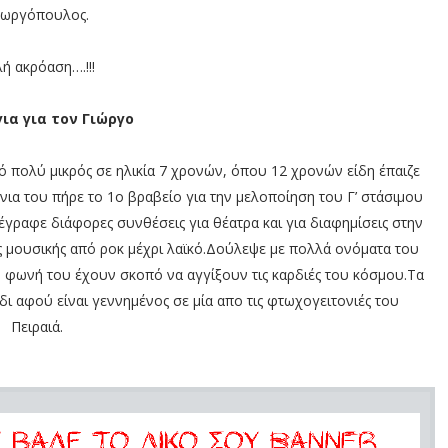
εωργόπουλος.
ή ακρόαση….!!!
για για τον Γιώργο
 πολύ μικρός σε ηλικία 7 χρονών, όπου 12 χρονών είδη έπαιζε
ια του πήρε το 1ο βραβείο για την μελοποίηση του Γ’ στάσιμου
έγραφε διάφορες συνθέσεις για θέατρα και για διαφημίσεις στην
ς μουσικής από ροκ μέχρι λαϊκό.Δούλεψε με πολλά ονόματα του
η φωνή του έχουν σκοπό να αγγίξουν τις καρδιές του κόσμου.Τα
ι αφού είναι γεννημένος σε μία απο τις φτωχογειτονιές του
Πειραιά.