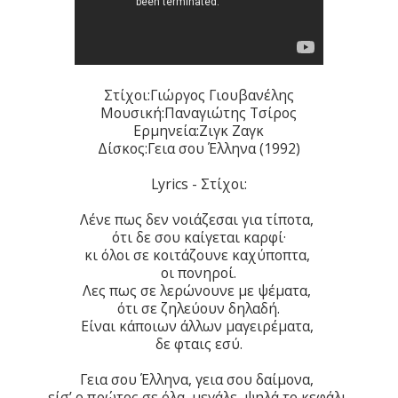
Στίχοι:Γιώργος Γιουβανέλης
Μουσική:Παναγιώτης Τσίρος
Ερμηνεία:Ζιγκ Ζαγκ
Δίσκος:Γεια σου Έλληνα (1992)
Lyrics - Στίχοι:
Λένε πως δεν νοιάζεσαι για τίποτα,
ότι δε σου καίγεται καρφί·
κι όλοι σε κοιτάζουνε καχύποπτα,
οι πονηροί.
Λες πως σε λερώνουνε με ψέματα,
ότι σε ζηλεύουν δηλαδή.
Είναι κάποιων άλλων μαγειρέματα,
δε φταις εσύ.
Γεια σου Έλληνα, γεια σου δαίμονα,
είσ’ ο πρώτος σε όλα, μεγάλε, ψηλά το κεφάλι.