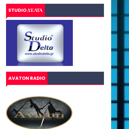
STUDIO ΔΈΛΤΑ
AVATON RADIO