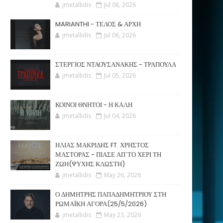
jmetallidis
Jul 08, 2026
MARIANTHI - ΤΕΛΟΣ & ΑΡΧΗ
jmetallidis
Jul 06, 2026
ΣΤΕΡΓΙΟΣ ΝΤΑΟΥΣΑΝΑΚΗΣ - ΤΡΑΠΟΥΛΑ
jmetallidis
Jul 05, 2026
ΚΟΙΝΟΙ ΘΝΗΤΟΙ - Η ΚΑΛΗ
jmetallidis
Jul 04, 2026
ΗΛΙΑΣ ΜΑΚΡΙΔΗΣ FT. ΧΡΗΣΤΟΣ
ΜΑΣΤΟΡΑΣ - ΠΙΑΣΕ ΑΠ΄ΤΟ ΧΕΡΙ ΤΗ
ΖΩΗ(ΨΥΧΗΣ ΚΛΩΣΤΗ)
jmetallidis
May 26, 2026
Ο ΔΗΜΗΤΡΗΣ ΠΑΠΑΔΗΜΗΤΡΙΟΥ ΣΤΗ
ΡΩΜΑΪΚΗ ΑΓΟΡΑ(25/5/2026)
jmetallidis
May 23, 2026