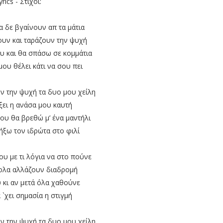
yrics - Στίχοι:
α δε βγαίνουν απ τα μάτια
ουν και ταράζουν την ψυχή
ου και θα σπάσω σε κομμάτια
 μου θέλει κάτι να σου πει
 την ψυχή τα δυο μου χείλη
άξει η ανάσα μου καυτή
ου θα βρεθώ μ’ ένα μαντήλι
ξω τον ιδρώτα στο φιλί
ου με τι λόγια να στο πούνε
ύκολα αλλάζουν διαδρομή
υ κι αν μετά όλα χαθούνε
 `χει σημασία η στιγμή
 την ψυχή τα δυο μου χείλη