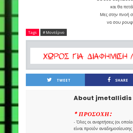
και θα πετ
Μες στην πνοή σ
να σου ρουφ
Tags
# Μοντέρνο
TWEET
SHARE
About jmetallidis
* ΠΡΟΣΟΧΗ:
- Όλες οι αναρτήσεις (οι οποίε
είναι προϊόν αναδημοσίευσης