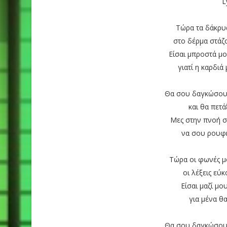
L
Τώρα τα δάκρυ
στο δέρμα στάζ
Είσαι μπροστά μ
γιατί η καρδιά
Θα σου δαγκώσουν
και θα πετ
Μες στην πνοή σ
να σου ρουφή
Τώρα οι φωνές μ
οι λέξεις ε
Είσαι μαζί μο
για μένα θα
Θα σου δαγκώσουν