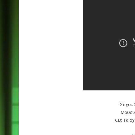
Στίχοι:
Μουσικ
CD: Τα όχ