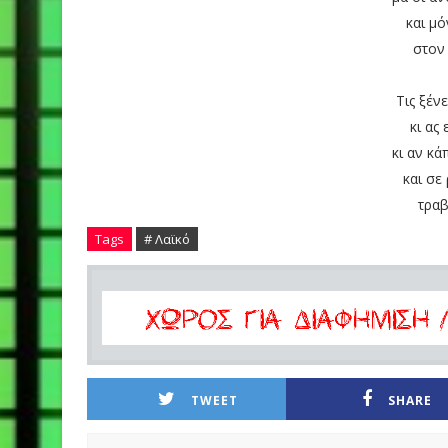
και μό
στον
Τις ξέν
κι ας 
κι αν κά
και σε
τρα
Tags
# Λαϊκό
TWEET
SHARE