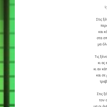
L
Στις ξ
περα
και 
στα σπ
μα όλ
Τις ξέν
κι ας 
κι αν κά
και σε
τρα
Στις ξ
τον 
μα οι άν