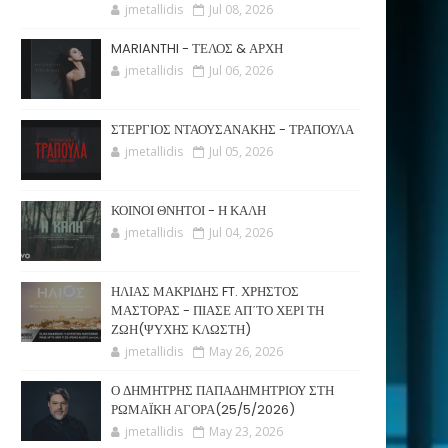
jmetallidis
Jul 08, 2026
MARIANTHI - ΤΕΛΟΣ & ΑΡΧΗ
jmetallidis
Jul 06, 2026
ΣΤΕΡΓΙΟΣ ΝΤΑΟΥΣΑΝΑΚΗΣ - ΤΡΑΠΟΥΛΑ
jmetallidis
Jul 05, 2026
ΚΟΙΝΟΙ ΘΝΗΤΟΙ - Η ΚΑΛΗ
jmetallidis
Jul 04, 2026
ΗΛΙΑΣ ΜΑΚΡΙΔΗΣ FT. ΧΡΗΣΤΟΣ
ΜΑΣΤΟΡΑΣ - ΠΙΑΣΕ ΑΠ΄ΤΟ ΧΕΡΙ ΤΗ
ΖΩΗ(ΨΥΧΗΣ ΚΛΩΣΤΗ)
jmetallidis
May 26, 2026
Ο ΔΗΜΗΤΡΗΣ ΠΑΠΑΔΗΜΗΤΡΙΟΥ ΣΤΗ
ΡΩΜΑΪΚΗ ΑΓΟΡΑ(25/5/2026)
jmetallidis
May 23, 2026