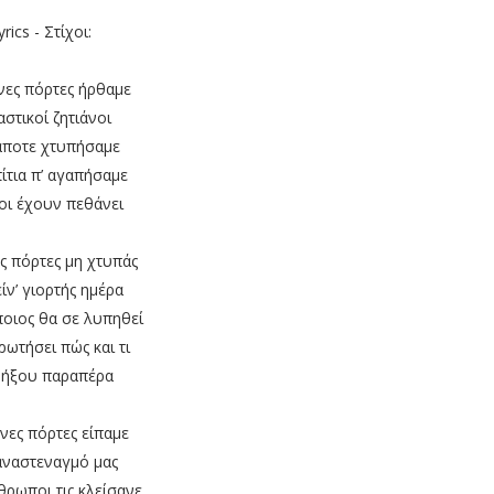
yrics - Στίχοι:
ένες πόρτες ήρθαμε
στικοί ζητιάνοι
κάποτε χτυπήσαμε
ίτια π’ αγαπήσαμε
οι έχουν πεθάνει
ες πόρτες μη χτυπάς
είν’ γιορτής ημέρα
ποιος θα σε λυπηθεί
 ρωτήσει πώς και τι
βήξου παραπέρα
ένες πόρτες είπαμε
αναστεναγμό μας
θρωποι τις κλείσανε