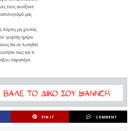
νες τους ανοίξανε
 απολογισμό μας
ες πόρτες μη χτυπάς
είν’ γιορτής ημέρα
ποιος θα σε λυπηθεί
 ρωτήσει πώς και τι
βήξου παραπέρα
PIN IT
COMMENT