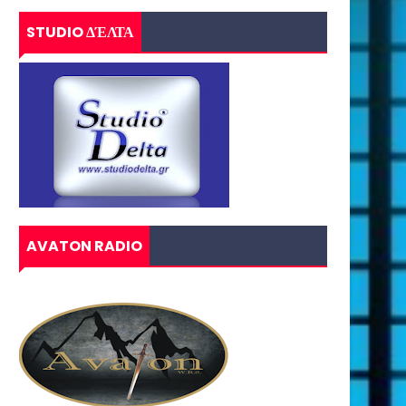
STUDIO ΔΈΛΤΑ
AVATON RADIO