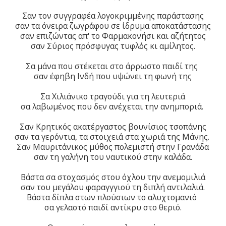
Σαν τον συγγραφέα λογοκριμμένης παράστασης
σαν τα όνειρα ζωγράφου σε ίδρυμα αποκατάστασης
σαν επιζώντας απ' το Φαρμακονήσι και αζήτητος
σαν Σύριος πρόσφυγας τυφλός κι αμίλητος.
Σα μάνα που στέκεται στο άρρωστο παιδί της
σαν έφηβη Ινδή που υψώνει τη φωνή της
Σα Χιλιάνικο τραγούδι για τη λευτεριά
σα λαβωμένος που δεν ανέχεται την ανημποριά.
Σαν Κρητικός ακατέργαστος βουνίσιος τσοπάνης
σαν τα γερόντια, τα στοιχειά στα χωριά της Μάνης.
Σαν Μαυριτάνικος μύθος πολεμιστή στην Γρανάδα
σαν τη γαλήνη του ναυτικού στην καλάδα.
Βάστα σα στοχασμός στου όχλου την ανεμομιλιά
σαν του μεγάλου φαραγγγιού τη διπλή αντιλαλιά.
Βάστα δίπλα στων πλούσιων το αλυχτομανιό
σα γελαστό παιδί αντίκρυ στο θεριό.