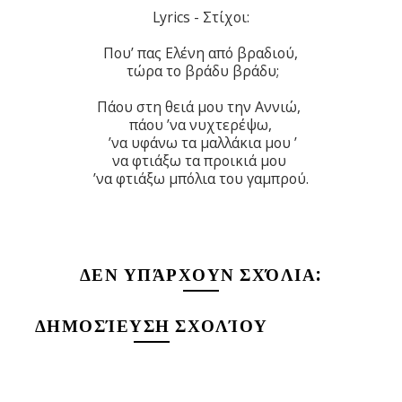
Lyrics - Στίχοι:
Που’ πας Ελένη από βραδιού,
τώρα το βράδυ βράδυ;
Πάου στη θειά μου την Αννιώ,
πάου ’να νυχτερέψω,
’να υφάνω τα μαλλάκια μου ’
να φτιάξω τα προικιά μου
’να φτιάξω μπόλια του γαμπρού.
ΔΕΝ ΥΠΆΡΧΟΥΝ ΣΧΌΛΙΑ:
ΔΗΜΟΣΊΕΥΣΗ ΣΧΟΛΊΟΥ