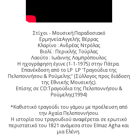
Στίχοι - Μουσική:Παραδοσιακό
Ερμηνεία:Αγγελής Βέρρας
Κλαρίνο : Ανδρέας Ντρόλας
Βιολί : Περικλής Τούρλας
Λαούτο : Ιωάννης Λαμπρόπουλος
Η ηχογράφηση έγινε (1-1-1975) στην Πάτρα.
Επανέκδοση από το LP LP 'Τραγούδια της
Πελοποννήσου & Ρούμελης'' (Σύλλογος προς διάδοση
της Εθνικής Μουσικής).
Επίσης σε CD:Τραγούδια της Πελοποννήσου &
Ρούμελης(1994)
*Καθιστικό τραγούδι του γάμου με προέλευση από
την Αχαΐα Πελοποννήσου.
Η ιστορία του τραγουδιού αναφέρεται σε ερωτικό
περιστατικό του 1821 ανάμεσα στον Elmaz Agha και
μια Ελένη.