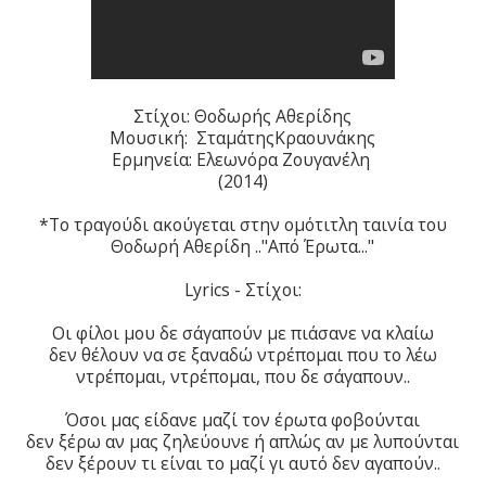
Στίχοι: Θοδωρής Αθερίδης
Μουσική: ΣταμάτηςΚραουνάκης
Ερμηνεία: Ελεωνόρα Ζουγανέλη
(2014)
*To τραγούδι ακούγεται στην ομότιτλη ταινία του
Θοδωρή Αθερίδη .."Από Έρωτα..."
Lyrics - Στίχοι:
Οι φίλοι μου δε σ΄αγαπούν με πιάσανε να κλαίω
δεν θέλουν να σε ξαναδώ ντρέπομαι που το λέω
ντρέπομαι, ντρέπομαι, που δε σ΄αγαπουν..
Όσοι μας είδανε μαζί τον έρωτα φοβούνται
δεν ξέρω αν μας ζηλεύουνε ή απλώς αν με λυπούνται
δεν ξέρουν τι είναι το μαζί γι αυτό δεν αγαπούν..