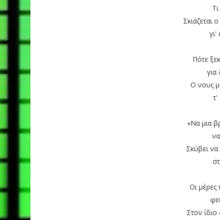
Τι
Σκιάζεται ο
γι'
Πότε ξεκ
για 
Ο νους μ
τ'
«Να μια β
να
Σκύβει να
στ
Οι μέρες 
φε
Στον ίδιο 