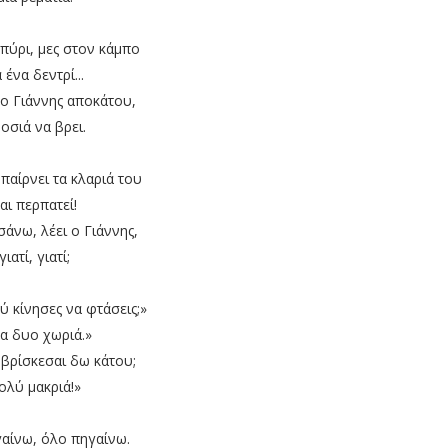
οπύρι, μες στον κάμπο
 ένα δεντρί...
ο Γιάννης αποκάτου,
οσιά να βρει.
παίρνει τα κλαριά του
αι περπατεί!
σάνω, λέει ο Γιάννης,
γιατί, γιατί;
ύ κίνησες να φτάσεις;»
α δυο χωριά.»
 βρίσκεσαι δω κάτου;
ολύ μακριά!»
αίνω, όλο πηγαίνω.