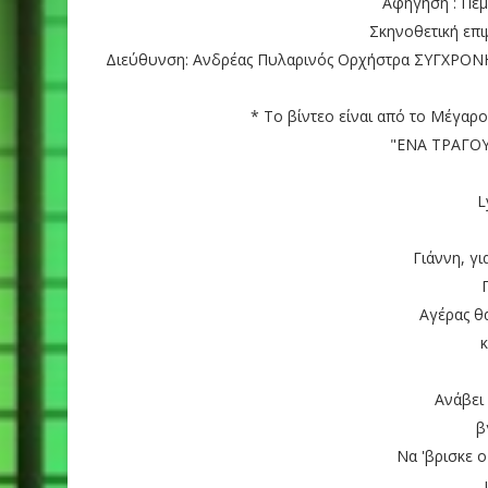
Αφήγηση : Πέμ
Σκηνοθετική επι
Διεύθυνση: Ανδρέας Πυλαρινός Ορχήστρα ΣΥΓΧΡΟ
* Το βίντεο είναι από το Mέγα
"ΕΝΑ ΤΡΑΓΟΥ
L
Γιάννη, γι
Αγέρας θα
κ
Ανάβει 
β
Να 'βρισκε 