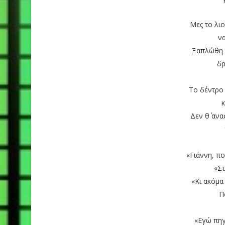
Μες το λι
να
Ξαπλώθη 
δρ
Το δέντρο 
κ
Δεν θ΄ ανα
«Γιάννη, πο
«Στ
«Κι ακόμα
Π
«Εγώ πηγ