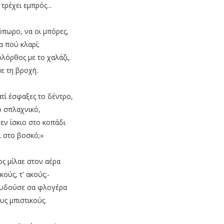
ς τρέχει εμπρός...
όπωρο, να οι μπόρες,
α πού κλαρί;
ολόρθος με το χαλάζι,
με τη βροχή.
ατί έσφαξες το δέντρο,
ο σπλαχνικό,
νεν ίσκιο στο κοπάδι
ι στο βοσκό;»
ος μίλαε στον αέρα
 ακούς, τ' ακούς;-
ουδούσε σα φλογέρα
υς μπιστικούς.