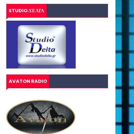
STUDIO ΔΈΛΤΑ
AVATON RADIO