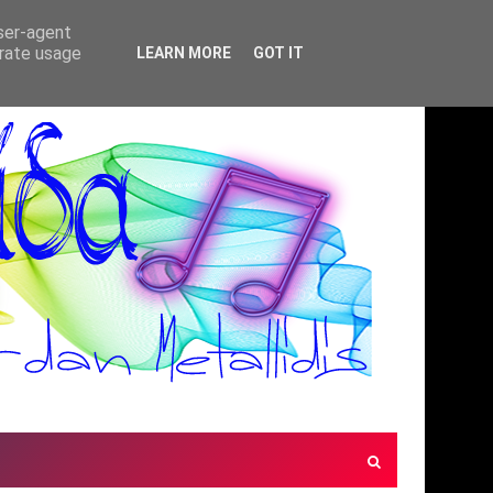
user-agent
erate usage
LEARN MORE
GOT IT
ΜΕΛΩΔΙΕΣ ΧΩΡΙΣ ΣΥΝΟΡΑ(ΜΟΥΣΙΚΗ ΠΑΡΑΣ
*ΠΡΟΤΆΣΕΙΣ