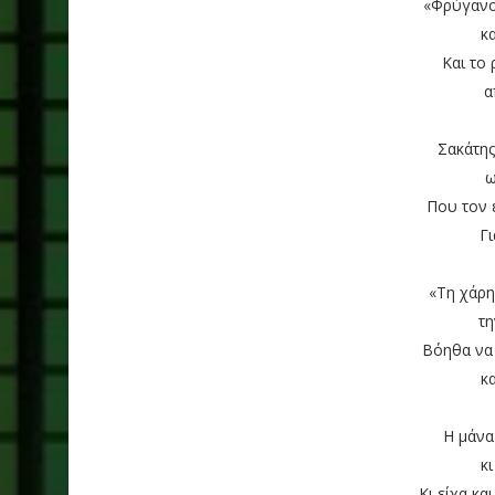
«Φρύγανο
κ
Και το 
α
Σακάτης
ω
Που τον 
Γ
«Τη χάρη
τ
Βόηθα να
κ
Η μάνα
κ
Κι είχα κα