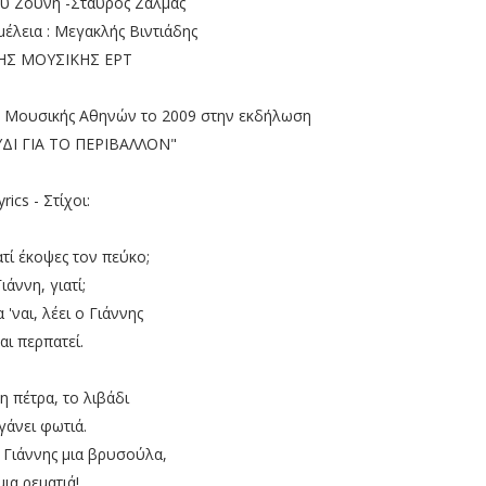
υ Ζούνη -Σταύρος Ζαλμάς
μέλεια : Μεγακλής Βιντιάδης
ΝΗΣ ΜΟΥΣΙΚΗΣ ΕΡΤ
ρο Μουσικής Αθηνών το 2009 στην εκδήλωση
ΔΙ ΓΙΑ ΤΟ ΠΕΡΙΒΑΛΛΟΝ"
yrics - Στίχοι:
ατί έκοψες τον πεύκο;
Γιάννη, γιατί;
 'ναι, λέει ο Γιάννης
αι περπατεί.
η πέτρα, το λιβάδι
γάνει φωτιά.
ο Γιάννης μια βρυσούλα,
μια ρεματιά!