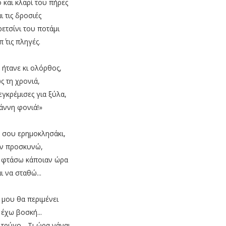
 και κλαρί του πήρες
αι τις δροσιές
ρετσίνι του ποτάμι
π΄ τις πληγές.
 ήτανε κι ολόρθος,
ς τη χρονιά,
εγκρέμισες για ξύλα,
ιάννη φονιά!»
 σου ερημοκλησάκι,
ην προσκυνώ,
 φτάσω κάποιαν ώρα
αι να σταθώ...
 μου θα περιμένει
ι έχω βοσκή...
ι τρύγο... Τι ώρα νάναι