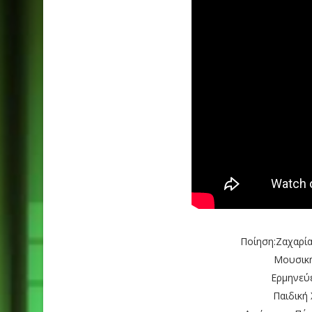
Ποίηση:Ζαχαρία
Μουσική
Ερμηνεύε
Παιδική