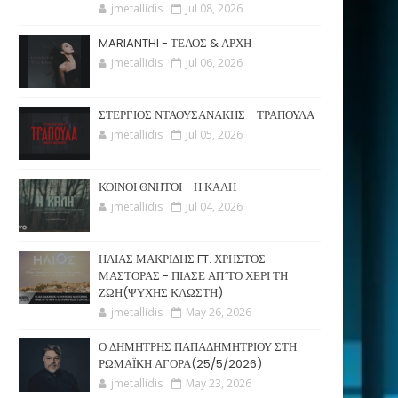
jmetallidis
Jul 08, 2026
MARIANTHI - ΤΕΛΟΣ & ΑΡΧΗ
jmetallidis
Jul 06, 2026
ΣΤΕΡΓΙΟΣ ΝΤΑΟΥΣΑΝΑΚΗΣ - ΤΡΑΠΟΥΛΑ
jmetallidis
Jul 05, 2026
ΚΟΙΝΟΙ ΘΝΗΤΟΙ - Η ΚΑΛΗ
jmetallidis
Jul 04, 2026
ΗΛΙΑΣ ΜΑΚΡΙΔΗΣ FT. ΧΡΗΣΤΟΣ
ΜΑΣΤΟΡΑΣ - ΠΙΑΣΕ ΑΠ΄ΤΟ ΧΕΡΙ ΤΗ
ΖΩΗ(ΨΥΧΗΣ ΚΛΩΣΤΗ)
jmetallidis
May 26, 2026
Ο ΔΗΜΗΤΡΗΣ ΠΑΠΑΔΗΜΗΤΡΙΟΥ ΣΤΗ
ΡΩΜΑΪΚΗ ΑΓΟΡΑ(25/5/2026)
jmetallidis
May 23, 2026