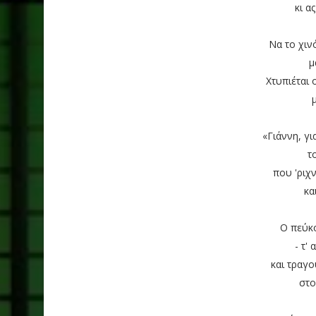
κι α
Να το χιν
μ
Χτυπιέται 
«Γιάννη, γι
τ
που 'ριχ
κα
Ο πεύκ
- τ'
και τραγ
στο