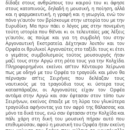
δίδαξε στους ανθρώπους του καιρού του κι άφησε
στους κατοπινούς, δηλαδή η μουσική, η ποίηση, αλλά
και η φαρμακευτική, η γραφή και η γεωργία, ενώ τον
πόνο γι’αυτόν τον βρίσκουμε στην ιστορία του με την
Ευρυδίκη. Μα πριν πάει ο λόγος μας στην πονεμένη
τούτη ιστορία που θά’ναι κι οι τελευταίες μας λέξεις
γι’αυτόν, ας πούμε και για τη συμβολή του στην
Αργοναυτική Εκστρατεία. Δέχτηκαν λοιπόν και τον
Ορφέα οι θρυλικοί Αργοναύτες στο ταξίδι τους κι έτσι
ο γεμάτος συμβολισμούς τούτος μουσουργός ήταν
μαζί τους στην Αργώ στη ρότα τους για την Κολχίδα.
Πληροφορημένοι εκείνοι απ’τον Κένταυρο Χείρωνα
πως με οδηγό με του Ορφέα το τραγούδι και μόνο θα
πέρναγαν απ’τις Σειρήνες που δελέαζαν τους
ναυτικούς με τα τραγούδια τους κι ύστερα τους
κατασπάραζαν, οι Αργοναύτες είχαν τον Ορφέα
αντάμα στην Αργώ και σαν έφτασαν στον τόπο των
Σειρήνων, εκείνος έπαιξε με τη λύρα του γλυκύτερα
τραγούδια αφήνοντας για τον αφρό της θάλασσας και
μόνο τα δικά τους, ενώ σαν έφτασαν στην Κολχίδα και
πάλι χάρη στη δική του μουσική πήραν αυτό που
επιθυμούσαν, αφού η μουσική του Ορφέα ήταν εκείνη