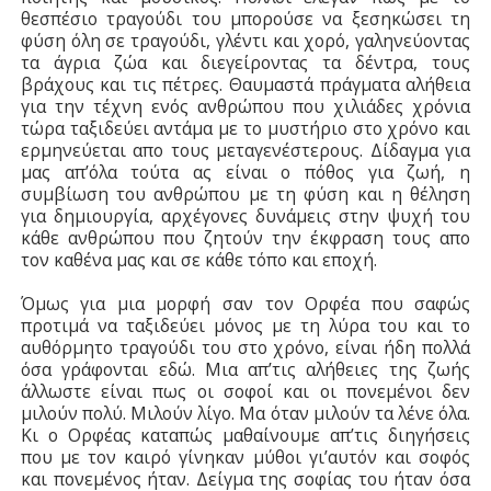
θεσπέσιο τραγούδι του μπορούσε να ξεσηκώσει τη
φύση όλη σε τραγούδι, γλέντι και χορό, γαληνεύοντας
τα άγρια ζώα και διεγείροντας τα δέντρα, τους
βράχους και τις πέτρες. Θαυμαστά πράγματα αλήθεια
για την τέχνη ενός ανθρώπου που χιλιάδες χρόνια
τώρα ταξιδεύει αντάμα με το μυστήριο στο χρόνο και
ερμηνεύεται απο τους μεταγενέστερους. Δίδαγμα για
μας απ’όλα τούτα ας είναι ο πόθος για ζωή, η
συμβίωση του ανθρώπου με τη φύση και η θέληση
για δημιουργία, αρχέγονες δυνάμεις στην ψυχή του
κάθε ανθρώπου που ζητούν την έκφραση τους απο
τον καθένα μας και σε κάθε τόπο και εποχή.
Όμως για μια μορφή σαν τον Ορφέα που σαφώς
προτιμά να ταξιδεύει μόνος με τη λύρα του και το
αυθόρμητο τραγούδι του στο χρόνο, είναι ήδη πολλά
όσα γράφονται εδώ. Μια απ’τις αλήθειες της ζωής
άλλωστε είναι πως οι σοφοί και οι πονεμένοι δεν
μιλούν πολύ. Μιλούν λίγο. Μα όταν μιλούν τα λένε όλα.
Κι ο Ορφέας καταπώς μαθαίνουμε απ’τις διηγήσεις
που με τον καιρό γίνηκαν μύθοι γι’αυτόν και σοφός
και πονεμένος ήταν. Δείγμα της σοφίας του ήταν όσα