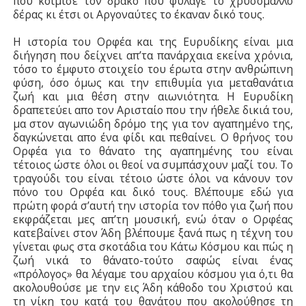
που κοίμισε τον δράκο που φύλαγε το χρυσόμαλλο
δέρας κι έτσι οι Αργοναύτες το έκαναν δικό τους.
Η ιστορία του Ορφέα και της Ευρυδίκης είναι μια
διήγηση που δείχνει απ’τα πανάρχαια εκείνα χρόνια,
τόσο το έμφυτο στοιχείο του έρωτα στην ανθρώπινη
φύση, όσο όμως και την επιθυμία για μεταθανάτια
ζωή και μια θέση στην αιωνιότητα. Η Ευρυδίκη
δραπετεύει απο τον Αρισταίο που την ήθελε δικιά του,
μα στον αγωνιώδη δρόμο της για τον αγαπημένο της,
δαγκώνεται απο ένα φίδι και πεθαίνει. Ο θρήνος του
Ορφέα για το θάνατο της αγαπημένης του είναι
τέτοιος ώστε όλοι οι θεοί να συμπάσχουν μαζί του. Το
τραγούδι του είναι τέτοιο ώστε όλοι να κάνουν τον
πόνο του Ορφέα και δικό τους. Βλέπουμε εδώ για
πρώτη φορά σ’αυτή την ιστορία τον πόθο για ζωή που
εκφράζεται μες απ’τη μουσική, ενώ όταν ο Ορφέας
κατεβαίνει στον Άδη βλέπουμε ξανά πως η τέχνη του
γίνεται φως στα σκοτάδια του Κάτω Κόσμου και πώς η
ζωή νικά το θάνατο-τούτο σαφώς είναι ένας
«πρόλογος» θα λέγαμε του αρχαίου κόσμου για ό,τι θα
ακολουθούσε με την εις Άδη κάθοδο του Χριστού και
τη νίκη του κατά του θανάτου που ακολούθησε τη