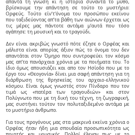
απαντά τη γνώση κι η ιστορία συναντά το μύθο,
βρίσκουμε την απάντηση σε τούτο το μυστήριο:
Ορφεύς. Τούτο είν’τ’όνομα του προσώπου εκείνου
που ταξιδεύοντας απ’τα βάθη των αιώνων έρχεται ως
τις μέρες μας πάντοτε αντάμα μ’αυτά που τόσο
αγάπησε: τη μουσική και το τραγούδι.
Δεν είναι ακριβώς γνωστό πότε έζησε ο Ορφέας και
μάλιστα είναι απορίας άξιον πώς το όνομα του δεν
απαντάται στον Όμηρο που συντροφεύει τον κόσμο
μας απ’τα πανάρχαια χρόνια με τα ποιήματα του. Το
ίδιο όμως απουσιάζει και απο τον Ησίοδο που με το
έργο του «Θεογονία» δίνει μια σαφή απάντηση για τη
διάρθρωση της θρησκείας του αρχαιο-ελληνικού
κόσμου. Είναι όμως γνωστός στον Πίνδαρο που τον
τιμά ως «πατέρα των τραγουδιών» και στον
Πολύγνωτο που με τη δική του τέχνη, τη ζωγραφική,
μας συστήνει τούτον τον πολυταξιδεμένο αντάμα με
το μυστήριο άνθρωπο.
Για τους προγόνους μας στα μακρινά εκείνα χρόνια ο
Ορφέας ήταν ήδη μια σπουδαία προσωπικότητα ως
ποιητής και μουσικός. Πολλοί έλεγαν πως με το