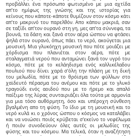
προβάλλει ένα πρόσωπο φωτισμένο με μια αχτίδα
απ’το ημίφως της γνώσης και της ιστορίας για
κείνους που κάποτε-κάποτε θυμίζουν στον κόσμο κάτι
απ’το μακρινό του παρελθόν. Απο κάπου μακριά, σαν
σε ταξίδι απ’τον ουρανό στη γη, μες απ’τα σύννεφα, τα
βουνά, τα δάση και ξανά στον αέρα ώσπου να φτάσει
ψηλά στον ουρανό, όπως πάει το νερό, ακούγεται μια
μουσική. Μια γλυκόηχη μουσική που πότε μοιάζει με
χόρδισμα που πλανιέται στον αέρα, πότε με
σταλαγματιά νερού που ανταμώνει ξανά τον υγρό του
κόσμο, πότε με το κελάηδισμα ενός καλλικέλαδου
πουλιού που δίνει χαρά σ’όλη την πλάση με τη δική
του μελωδία, πότε με το θρόϊσμα των φύλλων στο
χαϊδευτό πέρασμα του ανέμου και πότε με το γλυκό
τραγούδι ενός αοιδού που με το ήρεμο και απαλό
παίξιμο της λύρας συνταιριάζει όλα τούτα με αρμονία
για μια τόσο αυθόρμητη, όσο και υπέροχη σύνθεση
βγαλμένη απο τη φύση. Το ίδιο με τη μουσική και το
νερό κυλά κι ο χρόνος ώσπου ο κόσμος να καταλάβει
και να νοιώσει ποιός κρύβεται σ’εκείνο το νεφέλωμα
ή ποιόν συνοδεύουν όλες αυτές οι μελωδίες της
φύσης και του κόσμου. Μα τελικά, όταν η αναζήτηση