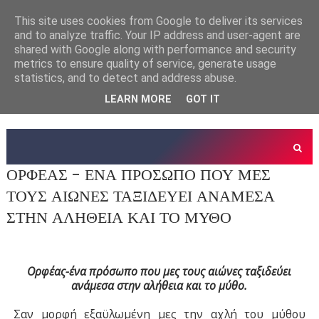
This site uses cookies from Google to deliver its services
and to analyze traffic. Your IP address and user-agent are
shared with Google along with performance and security
metrics to ensure quality of service, generate usage
statistics, and to detect and address abuse.
LEARN MORE
GOT IT
ΟΡΦΕΑΣ - ΕΝΑ ΠΡΟΣΩΠΟ ΠΟΥ ΜΕΣ
ΤΟΥΣ ΑΙΩΝΕΣ ΤΑΞΙΔΕΥΕΙ ΑΝΑΜΕΣΑ
ΣΤΗΝ ΑΛΗΘΕΙΑ ΚΑΙ ΤΟ ΜΥΘΟ
Ορφέας-ένα πρόσωπο που μες τους αιώνες ταξιδεύει
ανάμεσα στην αλήθεια και το μύθο.
Σαν μορφή εξαϋλωμένη μες την αχλή του μύθου