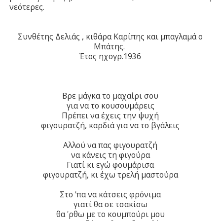
νεότερες.
Συνθέτης Δελιάς , κιθάρα Καρίπης και μπαγλαμά ο
Μπάτης.
Έτος ηχογρ.1936
Βρε μάγκα το μαχαίρι σου
για να το κουσουμάρεις
Πρέπει να έχεις την ψυχή
φιγουρατζή, καρδιά για να το βγάλεις
Αλλού να πας φιγουρατζή
να κάνεις τη φιγούρα
Γιατί κι εγώ φουμάρισα
φιγουρατζή, κι έχω τρελή μαστούρα
Στο 'πα να κάτσεις φρόνιμα
γιατί θα σε τσακίσω
θα 'ρθω με το κουμπούρι μου