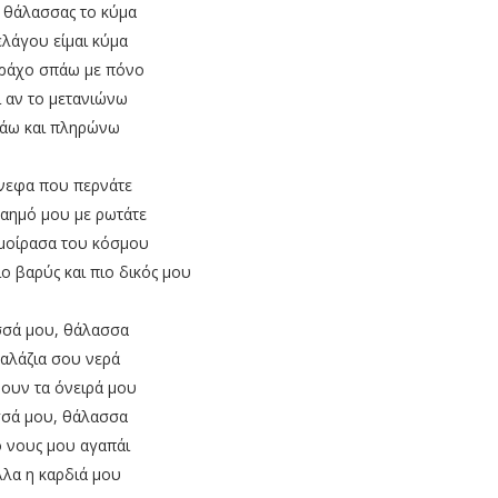
ς θάλασσας το κύμα
ελάγου είμαι κύμα
ράχο σπάω με πόνο
ι αν το μετανιώνω
άω και πληρώνω
νεφα που περνάτε
καημό μου με ρωτάτε
μοίρασα του κόσμου
πιο βαρύς και πιο δικός μου
σά μου, θάλασσα
γαλάζια σου νερά
ύουν τα όνειρά μου
σά μου, θάλασσα
ο νους μου αγαπάι
λλα η καρδιά μου