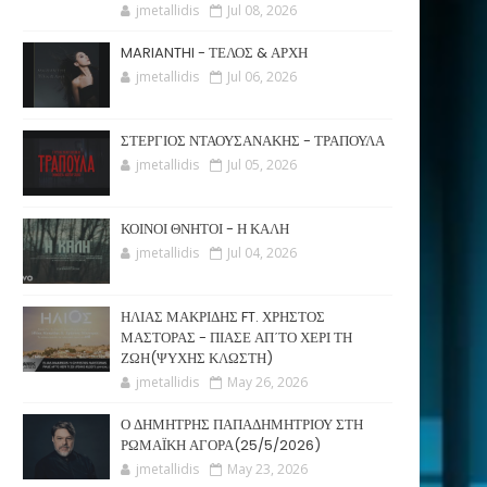
jmetallidis
Jul 08, 2026
MARIANTHI - ΤΕΛΟΣ & ΑΡΧΗ
jmetallidis
Jul 06, 2026
ΣΤΕΡΓΙΟΣ ΝΤΑΟΥΣΑΝΑΚΗΣ - ΤΡΑΠΟΥΛΑ
jmetallidis
Jul 05, 2026
ΚΟΙΝΟΙ ΘΝΗΤΟΙ - Η ΚΑΛΗ
jmetallidis
Jul 04, 2026
ΗΛΙΑΣ ΜΑΚΡΙΔΗΣ FT. ΧΡΗΣΤΟΣ
ΜΑΣΤΟΡΑΣ - ΠΙΑΣΕ ΑΠ΄ΤΟ ΧΕΡΙ ΤΗ
ΖΩΗ(ΨΥΧΗΣ ΚΛΩΣΤΗ)
jmetallidis
May 26, 2026
Ο ΔΗΜΗΤΡΗΣ ΠΑΠΑΔΗΜΗΤΡΙΟΥ ΣΤΗ
ΡΩΜΑΪΚΗ ΑΓΟΡΑ(25/5/2026)
jmetallidis
May 23, 2026