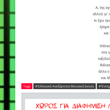
Α, της α
αλλού γι' 
κι έχω ερ
έρημα
και
Θάλασ
στα 
ταξιδε
θάλασ
άλλα ο
και ά
Tags
# Ελληνική Ανεξάρτητη Μουσική Σκηνή
# Έντε