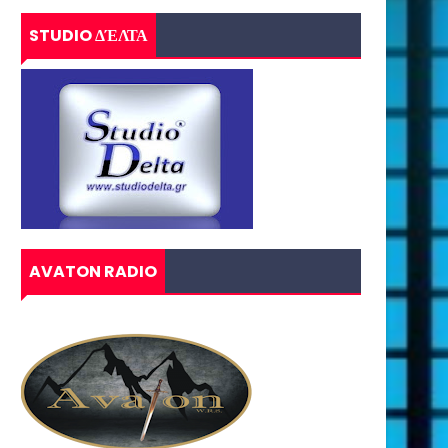
STUDIO ΔΈΛΤΑ
AVATON RADIO