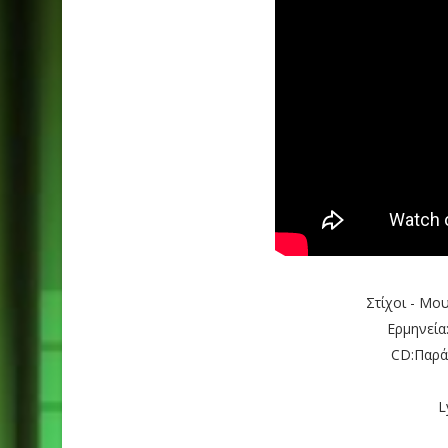
Στίχοι - Μο
Ερμηνεία
CD:Παρά
L