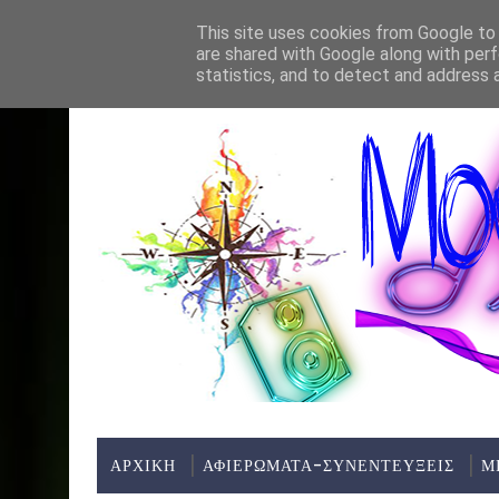
Home
About
Contact
This site uses cookies from Google to d
are shared with Google along with perf
ΤΕΛΕΥΤΑΊΑ ΝΈΑ:
ΜΕΛΩΔΙΕΣ ΧΩΡΙΣ ΣΥΝΟΡΑ(ΜΟΥΣΙΚΗ ΠΑΡΑΣ
*ΠΡΟΤΆΣΕΙΣ
statistics, and to detect and address 
ΑΡΧΙΚΗ
ΑΦΙΕΡΩΜΑΤΑ-ΣΥΝΕΝΤΕΥΞΕΙΣ
Μ