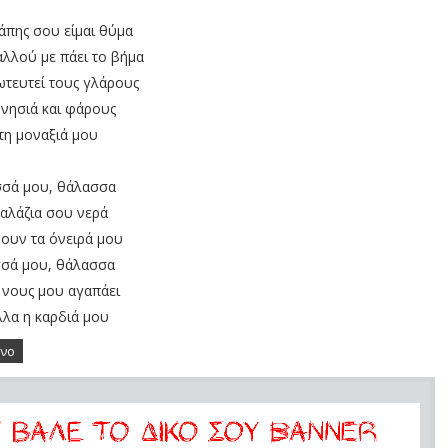
γάπης σου είμαι θύμα
αλλού με πάει το βήμα
ωτευτεί τους γλάρους
 νησιά και φάρους
 τη μοναξιά μου
σά μου, θάλασσα
γαλάζια σου νερά
ύουν τα όνειρά μου
σά μου, θάλασσα
 νους μου αγαπάει
λλα η καρδιά μου
χνο