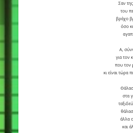
Σαν τη
του π
βράχο β
όσο κ
αγαπ
Α, σύν
για τον 
που τον 
κι είναι τώρα 
Θάλασ
στα 
ταξιδε
θάλασ
άλλα 
και ά