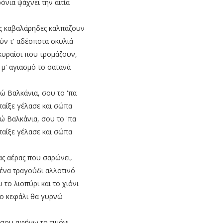
ρόνια ψάχνει την αιτία
ς καβαλάρηδες καλπάζουν
ύν τ' αδέσποτα σκυλιά
οκυραίοι που τρομάζουν,
 μ' αγιασμό το σατανά
δώ Βαλκάνια, σου το 'πα
παίξε γέλασε και σώπα
δώ Βαλκάνια, σου το 'πα
παίξε γέλασε και σώπα
ας αέρας που σαρώνει,
 ένα τραγούδι αλλοτινό
το λιοπύρι και το χιόνι
ο κεφάλι θα γυρνώ
 σου αφήνω το τιμόνι