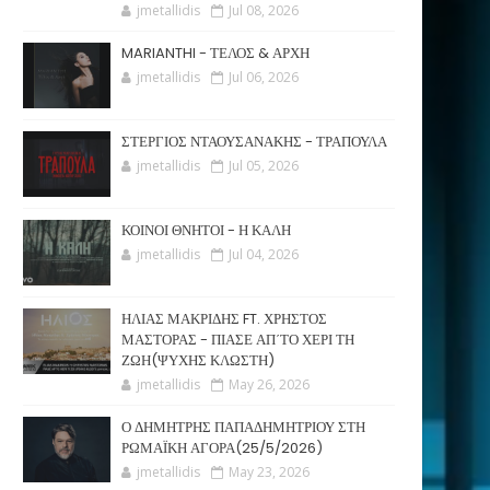
jmetallidis
Jul 08, 2026
MARIANTHI - ΤΕΛΟΣ & ΑΡΧΗ
jmetallidis
Jul 06, 2026
ΣΤΕΡΓΙΟΣ ΝΤΑΟΥΣΑΝΑΚΗΣ - ΤΡΑΠΟΥΛΑ
jmetallidis
Jul 05, 2026
ΚΟΙΝΟΙ ΘΝΗΤΟΙ - Η ΚΑΛΗ
jmetallidis
Jul 04, 2026
ΗΛΙΑΣ ΜΑΚΡΙΔΗΣ FT. ΧΡΗΣΤΟΣ
ΜΑΣΤΟΡΑΣ - ΠΙΑΣΕ ΑΠ΄ΤΟ ΧΕΡΙ ΤΗ
ΖΩΗ(ΨΥΧΗΣ ΚΛΩΣΤΗ)
jmetallidis
May 26, 2026
Ο ΔΗΜΗΤΡΗΣ ΠΑΠΑΔΗΜΗΤΡΙΟΥ ΣΤΗ
ΡΩΜΑΪΚΗ ΑΓΟΡΑ(25/5/2026)
jmetallidis
May 23, 2026