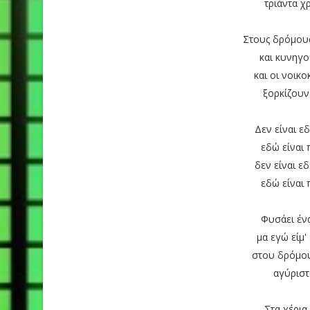
τριάντα χ
Στους δρόμου
και κυνηγο
και οι νοικ
ξορκίζουν
Δεν είναι ε
εδώ είναι 
δεν είναι ε
εδώ είναι 
Φυσάει έν
μα εγώ είμ'
στου δρόμου 
αγύριστ
Στα χέρια