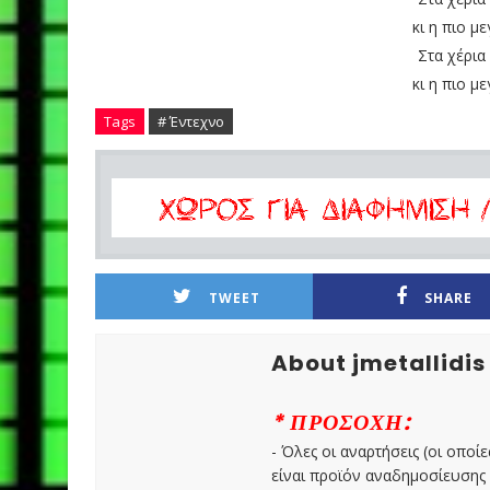
κι η πιο μ
Στα χέρια
κι η πιο μ
Tags
# Έντεχνο
TWEET
SHARE
About jmetallidis
* ΠΡΟΣΟΧΗ:
- Όλες οι αναρτήσεις (οι οποίε
είναι προϊόν αναδημοσίευσης