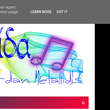
user-agent
erate usage
LEARN MORE
GOT IT
Α
ΚΟΙΝΟΙ ΘΝΗΤΟΙ - Η
ΕΛΛΗΝΙΚΉ ΑΝΕΞΆΡΤΗΤΗ ΜΟΥΣΙΚΉ ΣΚΗΝΉ