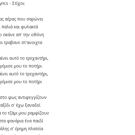
yrics - Στίχοι:
ας αέρας που σαρώνει
 παλιά και φυλακτά
ο σκάνε απ' την οθόνη
ι τραβανε στ'ανοιχτα
ίνει αυτό το τρεχαντήρι,
γέμισε μου το ποτήρι
ίνει αυτό το τρεχαντήρι,
γέμισε μου το ποτήρι
στο φως αντιφεγγίζουν
ταξίδι σ' έχω ξαναδεί
 το τζάμι μου ραμφίζουν
στα φανάρια ένα παιδί
λάλης σ' έρημη πλατεία