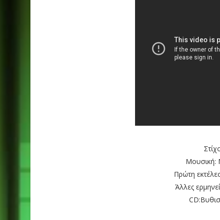
Στίχ
Μουσική: 
Πρώτη εκτέλε
Άλλες ερμηνε
CD:Βυθισ