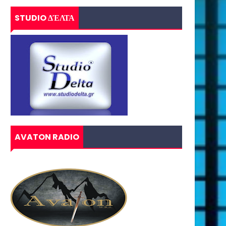
STUDIO ΔΈΛΤΑ
AVATON RADIO