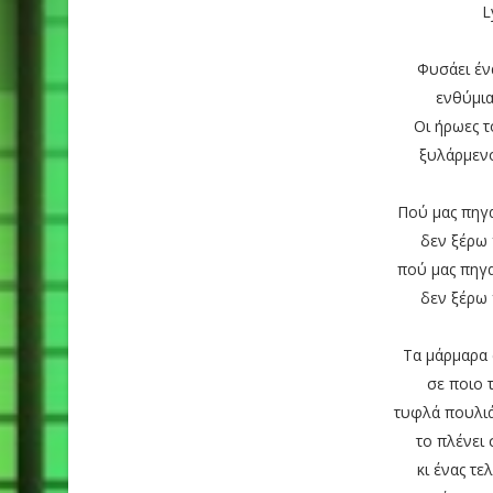
L
Φυσάει έν
ενθύμια
Οι ήρωες τ
ξυλάρμενο
Πού μας πηγα
δεν ξέρω 
πού μας πηγα
δεν ξέρω 
Τα μάρμαρα 
σε ποιο 
τυφλά πουλιά
το πλένει 
κι ένας τε