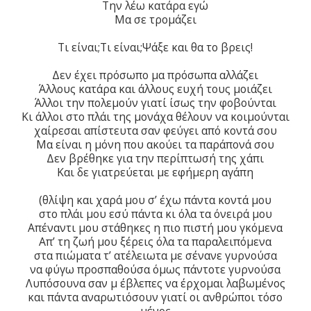
Την λέω κατάρα εγώ
Μα σε τρομάζει
Τι είναι;Τι είναι;Ψάξε και θα το βρεις!
Δεν έχει πρόσωπο μα πρόσωπα αλλάζει
Άλλους κατάρα και άλλους ευχή τους μοιάζει
Άλλοι την πολεμούν γιατί ίσως την φοβούνται
Κι άλλοι στο πλάι της μονάχα θέλουν να κοιμούνται
χαίρεσαι απίστευτα σαν φεύγει από κοντά σου
Μα είναι η μόνη που ακούει τα παράπονά σου
Δεν βρέθηκε για την περίπτωσή της χάπι
Και δε γιατρεύεται με εφήμερη αγάπη
(θλίψη και χαρά μου σ’ έχω πάντα κοντά μου
στο πλάι μου εσύ πάντα κι όλα τα όνειρά μου
Απέναντι μου στάθηκες η πιο πιστή μου γκόμενα
Απ’ τη ζωή μου ξέρεις όλα τα παραλειπόμενα
στα πιώματα τ’ ατέλειωτα με σένανε γυρνούσα
να φύγω προσπαθούσα όμως πάντοτε γυρνούσα
Λυπόσουνα σαν μ έβλεπες να έρχομαι λαβωμένος
και πάντα αναρωτιόσουν γιατί οι ανθρώποι τόσο
μένος