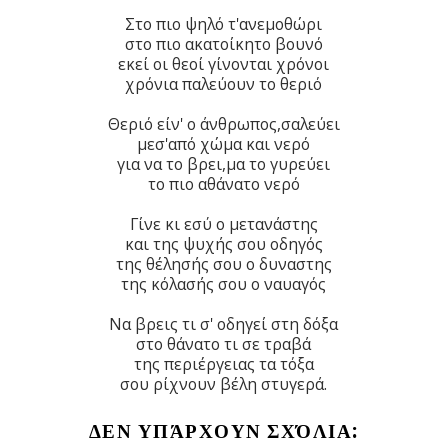
Στο πιο ψηλό τ'ανεμοθώρι
στο πιο ακατοίκητο βουνό
εκεί οι θεοί γίνονται χρόνοι
χρόνια παλεύουν το θεριό
Θεριό είν' ο άνθρωπος,σαλεύει
μεσ'από χώμα και νερό
για να το βρει,μα το γυρεύει
το πιο αθάνατο νερό
Γίνε κι εσύ ο μετανάστης
και της ψυχής σου οδηγός
της θέλησής σου ο δυναστης
της κόλασής σου ο ναυαγός
Να βρεις τι σ' οδηγεί στη δόξα
στο θάνατο τι σε τραβά
της περιέργειας τα τόξα
σου ρίχνουν βέλη στυγερά.
ΔΕΝ ΥΠΆΡΧΟΥΝ ΣΧΌΛΙΑ: