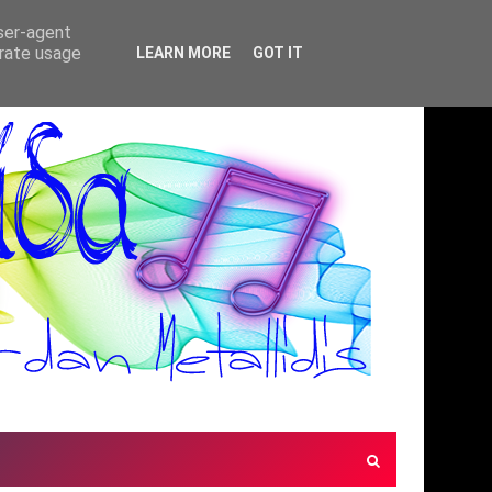
user-agent
erate usage
LEARN MORE
GOT IT
ΜΕΛΩΔΙΕΣ ΧΩΡΙΣ ΣΥΝΟΡΑ(ΜΟΥΣΙΚΗ ΠΑ
*ΠΡΟΤΆΣΕΙΣ