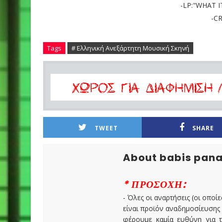
-LP:"WHAT I
-C
Tags
# Ελληνική Ανεξάρτητη Μουσική Σκηνή
TWEET
SHARE
About babis pan
* ΠΡΟΣΟΧΗ:
- Όλες οι αναρτήσεις (οι οποίε
είναι προϊόν αναδημοσίευσης
φέρουμε καμία ευθύνη για τ