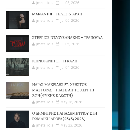
jmetallidis
Jul 08, 2026
MARIANTHI - ΤΕΛΟΣ & ΑΡΧΗ
jmetallidis
Jul 06, 2026
ΣΤΕΡΓΙΟΣ ΝΤΑΟΥΣΑΝΑΚΗΣ - ΤΡΑΠΟΥΛΑ
jmetallidis
Jul 05, 2026
ΚΟΙΝΟΙ ΘΝΗΤΟΙ - Η ΚΑΛΗ
jmetallidis
Jul 04, 2026
ΗΛΙΑΣ ΜΑΚΡΙΔΗΣ FT. ΧΡΗΣΤΟΣ
ΜΑΣΤΟΡΑΣ - ΠΙΑΣΕ ΑΠ΄ΤΟ ΧΕΡΙ ΤΗ
ΖΩΗ(ΨΥΧΗΣ ΚΛΩΣΤΗ)
jmetallidis
May 26, 2026
Ο ΔΗΜΗΤΡΗΣ ΠΑΠΑΔΗΜΗΤΡΙΟΥ ΣΤΗ
ΡΩΜΑΪΚΗ ΑΓΟΡΑ(25/5/2026)
jmetallidis
May 23, 2026