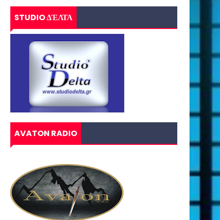
STUDIO ΔΈΛΤΑ
AVATON RADIO