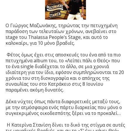
Ο Γιώργος Μαζωνάκης, τηρώντας την πετυχημένη
παράδοση των τελευταίων χρόνων, ανεβαίνει στο
stage του Thalassa People's Stage, και αυτό το
καλοκαίρι, για 10 μόνο βραδιές.
Φέτος όμως έχει στις αποσκευές του ένα από τα πιο
πετυχημένα album του, το «Λείπει πάλι ο Θεός» που
το ένα single διαδέχεται το άλλο, σε μια χρονιά
ιδιαίτερη για τον ίδιο, εφόσον συμπληρώνονται τα 20
χρόνια του στη δισκογραφία και ο απόηχος της
συναυλίας του στο Κατράκειο στις 8 Ιουνίου
παραμένει ακόμη δυνατός.
Δέκα νύχτες όπως πάντα διαφορετικές μεταξύ τους,
με την ατμόσφαιρα ενός πάρτυ διαρκείας που μόνο ο
συγκεκριμένος οικοδεσπότης ξέρει να το προκαλεί…
Η Κατερίνα Στανίση δίνει το δικό της στίγμα σε αυτές
τις μοναδικές βραδιές, και αν το «Σ’ έχω κάνει Θεό»