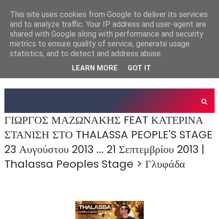
This site uses cookies from Google to deliver its services
and to analyze traffic. Your IP address and user-agent are
shared with Google along with performance and security
metrics to ensure quality of service, generate usage
statistics, and to detect and address abuse.
LEARN MORE
GOT IT
ΓΙΩΡΓΟΣ ΜΑΖΩΝΑΚΗΣ FEAT ΚΑΤΕΡΙΝΑ
ΣΤΑΝΙΣΗ ΣΤΟ THALASSA PEOPLE'S STAGE
23 Αυγούστου 2013 ... 21 Σεπτεμβρίου 2013 |
Thalassa Peoples Stage > Γλυφάδα